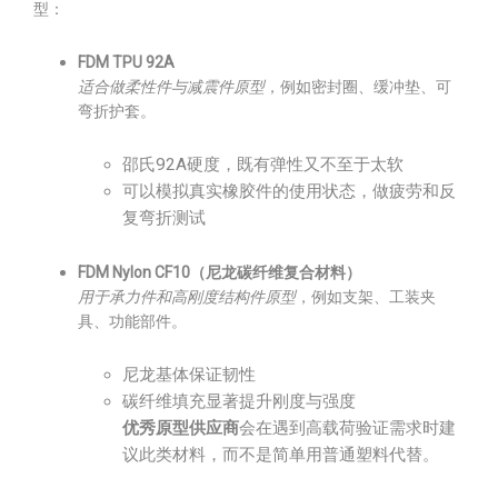
型：
FDM TPU 92A
适合做柔性件与减震件原型
，例如密封圈、缓冲垫、可
弯折护套。
邵氏92A硬度，既有弹性又不至于太软
可以模拟真实橡胶件的使用状态，做疲劳和反
复弯折测试
FDM Nylon CF10（尼龙碳纤维复合材料）
用于承力件和高刚度结构件原型
，例如支架、工装夹
具、功能部件。
尼龙基体保证韧性
碳纤维填充显著提升刚度与强度
优秀原型供应商
会在遇到高载荷验证需求时建
议此类材料，而不是简单用普通塑料代替。