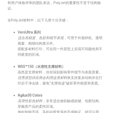
和用户体验评审的团队来说，PolyJet的重要性不亚于结构验
证。
在PolyJet材料中，以下几类十分关键：
VeroUltra 系列
适合高精度、色彩和细节表现
，可用于外观样机、透明
视窗、精细结构展示件。
搭配多材料打印，可在同一件原型上实现不同颜色和不
同硬度的区域。
WSS™150（水溶性支撑材料）
虽然是支撑材料，但却深刻影响零件细节与表面质量。
优秀原型供应商会利用这类材料
来支持复杂结构并在打
印后干净去除，避免“支撑痕迹”破坏零件精度和美观。
Agilus30 Colors
高弹性彩色材料
，非常适合做软触感按键、包胶结构、
穿戴类产品的柔性区域。
例如智能手环、耳机硅胶套等的手感验证，就可以用