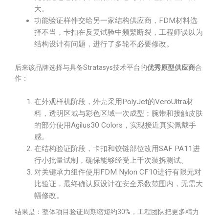
大。
功能验证样件交给另一家结构供应商，FDM材料选
择不当，卡扣在反复试验中频繁断裂，工程师误以为
结构设计有问题，进行了多轮不必要修改。
后来该品牌选择与具备Stratasys技术平台的
优秀原型供应商
合
作：
在外观样机阶段，外壳采用PolyJet的VeroUltra材
料，透明区域与彩色区域一次成型；腕带和接触皮肤
的部分使用Agilus30 Colors，实现接近真实佩戴手
感。
在结构验证阶段，卡扣和铰链部位改用SAF PA11进
行小批量试制，确保能够经受上千次装拆测试。
对关键承力组件使用FDM Nylon CF10进行有限元对
比验证，最终确认原设计在安全系数范围内，无需大
幅修改。
结果是：整体项目验证周期缩短约30%，工程团队把更多精力