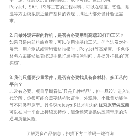
不一定。理想状态是性能接近、成本可控。通过FDM、
PolyJet、SAF、P3等工艺的工程材料，可以在强度、韧性、耐
温等方面模拟接近量产塑料的表现，满足大部分设计验证需
求。
2. 只做外观评审的样机，是否有必要用到高端3D打印工艺？
如果只是内部粗略查看，可以使用较基础工艺。但当涉及对外
展示、用户测试或营销素材拍摄时，PolyJet等高精度、多色多
材料方案能够显著缩短手板打磨和喷涂时间，并提升样机的“真
实感”。
3. 我们只需要少量零件，是否有必要找具备多材料、多工艺的
平台？
非常有必要。项目早期看似“只是几件样品”，但一旦设计进入迭
代阶段，你很可能会需要结构验证件、外观件、小批量功能件
等不同类型原型。具备Stratasys多技术能力的
优秀原型供应商
可以在同一平台上持续支持你，避免频繁更换供应商带来的沟
通与质量风险。
了解更多产品信息，扫描下方二维码一键咨询