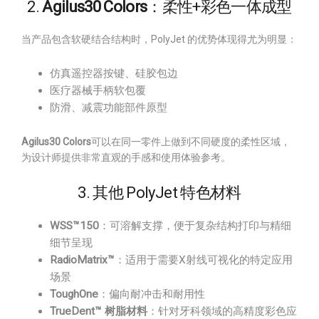
2.
Agilus30 Colors
：柔性+彩色一体成型
当产品包含软硬结合结构时，PolyJet 的优势体现得尤为明显：
仿真遥控器按键、硅胶包边
医疗器械手柄软包覆
防滑、减震功能部件原型
Agilus30 Colors
可以在同一零件上做到不同硬度的柔性区域，
为设计师提供非常直观的手感和使用体验参考。
3. 其他 PolyJet 特色材料
WSS™150
：可溶解支撑，便于复杂结构打印与精细
细节呈现
RadioMatrix™
：适用于需要X射线可视化的特定应用
场景
ToughOne
：偏向耐冲击和耐用性
TrueDent™ 树脂材料
：针对牙科领域的高精度彩色应