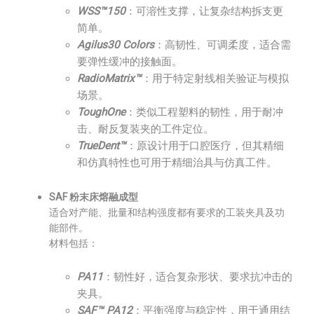
WSS™150
：可溶性支撑，让复杂结构拆支更
简单。
Agilus30 Colors
：高韧性、可调柔度，适合需
要弹性缓冲的接触面。
RadioMatrix™
：用于特定射线相关验证与模拟
场景。
ToughOne
：类似工程塑料的韧性，用于耐冲
击、耐反复装夹的工件定位。
TrueDent™
：原设计用于口腔医疗，但其精细
和仿真特性也可用于精细治具与仿真工件。
SAF 粉末床熔融成型
适合对产能、批量和结构强度都有要求的工装夹具及功
能部件。
材料包括：
PA11
：韧性好，适合复杂形状、要求抗冲击的
夹具。
SAF™ PA12
：平衡强度与稳定性，用于通用结