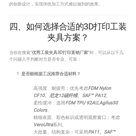
的创新设计，实现传统加工方式难以做到的效果。
四、如何选择合适的3D打印工装
夹具方案？
当你在搜索“
优秀工装夹具3D打印直销厂家
”时，可以从以下几
个问题入手判断对方是否专业、可靠：
是否能根据工况推荐合适材料？
高强度、耐疲劳：优先考虑
FDM Nylon
CF10、尼龙12碳纤维、SAF™ PA12
。
柔性缓冲：选用
FDM TPU 92A
或
Agilus30
Colors
。
精细表面、彩色标识或透明观察窗口：考虑
VeroUltra
系列。
大批量、结构复杂：可采用
PA11、SAF™