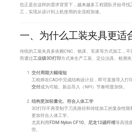
也正是在这样的需求背景下，越来越多工程团队开始寻找
工，实现从设计到上机使用的全流程加速。
一、为什么工装夹具更适合
传统的工装夹具多依赖CNC、铣床、车床等方式加工，
而通过
工业级3D打印
方式来生产工装、定位治具、检测夹
交付周期大幅缩短
工程师在CAD中完成结构设计后，即可直接导入打
交付
成为可能。新品导入（NPI）节奏明显加快。
结构更加轻量化、符合人体工学
3D打印不再受制于刀具路径和传统加工的复杂性限
更加符合人体工学。
尤其利用
FDM Nylon CF10、尼龙12碳纤维
等高强
劳。