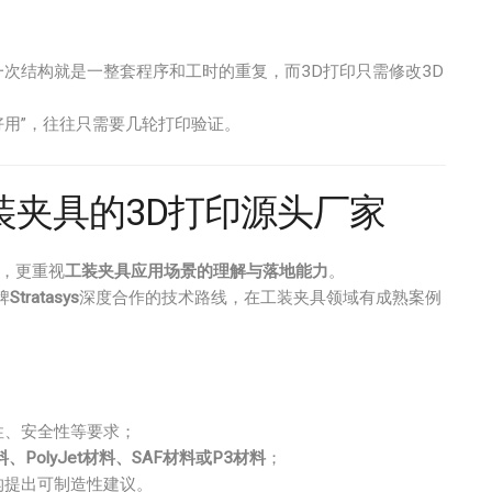
次结构就是一整套程序和工时的重复，而3D打印只需修改3D
“好用”，往往只需要几轮打印验证。
装夹具的3D打印源头厂家
备，更重视
工装夹具应用场景的理解与落地能力
。
牌
Stratasys
深度合作的技术路线，在工装夹具领域有成熟案例
性、安全性等要求；
料、PolyJet材料、SAF材料或P3材料
；
构提出可制造性建议。