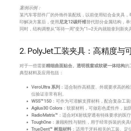
案例示例：
某汽车零部件厂的外饰件装配线，以前使用铝合金夹具，每
印解决方案后，使用
尼龙12碳纤维
替代部分金属结构，单
同时，结构调整从“等待一周”变为“1~2天内就能拿到新夹
2. PolyJet工装夹具：高精
对于一些需要
精细曲面贴合、透明视窗或软硬一体结构
的
典型材料及应用包括：
VeroUltra 系列
：适合制作高精度、外观要求高的检
位验证非常有利。
WSS™150
：可作为可溶解支撑材料，配合复杂工装
Agilus30 Colors
：软胶材料，可做彩色柔性件，如
RadioMatrix™
：适合对X射线穿透有特殊要求的医
ToughOne
：兼顾刚性与韧性，用于经常拆装的夹具
TrueDent™ 树脂材料
：适用于牙科相关的工装、定