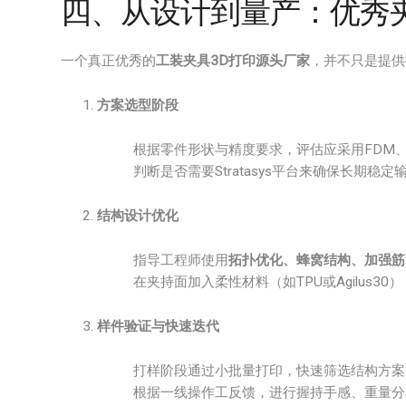
四、从设计到量产：优秀
一个真正优秀的
工装夹具3D打印源头厂家
，并不只是提供
方案选型阶段
根据零件形状与精度要求，评估应采用FDM、Po
判断是否需要Stratasys平台来确保长期稳定
结构设计优化
指导工程师使用
拓扑优化、蜂窝结构、加强筋
在夹持面加入柔性材料（如TPU或Agilus3
样件验证与快速迭代
打样阶段通过小批量打印，快速筛选结构方案
根据一线操作工反馈，进行握持手感、重量分