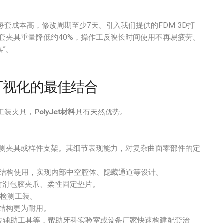
套成本高，修改周期至少7天。引入我们提供的FDM 3D打
套夹具重量降低约40%，操作工反映长时间使用不再易疲劳。
具”。
度与可视化的最佳结合
工装夹具，
PolyJet材料
具有天然优势。
测夹具或样件支架。其细节表现能力，对复杂曲面零部件的定
结构使用，实现内部中空腔体、隐藏通道等设计。
防滑包胶夹爪、柔性固定垫片。
疗检测工装。
结构更为耐用。
位辅助工具等，帮助牙科实验室或设备厂家快速构建配套治