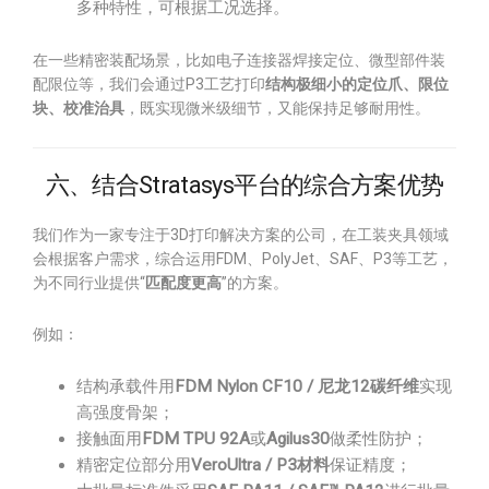
多种特性，可根据工况选择。
在一些精密装配场景，比如电子连接器焊接定位、微型部件装
配限位等，我们会通过P3工艺打印
结构极细小的定位爪、限位
块、校准治具
，既实现微米级细节，又能保持足够耐用性。
六、结合Stratasys平台的综合方案优势
我们作为一家专注于3D打印解决方案的公司，在工装夹具领域
会根据客户需求，综合运用FDM、PolyJet、SAF、P3等工艺，
为不同行业提供“
匹配度更高
”的方案。
例如：
结构承载件用
FDM Nylon CF10 / 尼龙12碳纤维
实现
高强度骨架；
接触面用
FDM TPU 92A
或
Agilus30
做柔性防护；
精密定位部分用
VeroUltra / P3材料
保证精度；