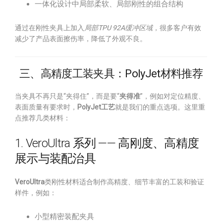
一体化设计中局部柔软、局部刚性的组合结构
通过在刚性夹具上加入
局部TPU 92A缓冲区域
，很多客户有效
减少了产品表面擦伤率，降低了外观不良。
三、高精度工装夹具：PolyJet材料推荐
当夹具不再只是“夹得住”，而是要“
夹得准
”，例如对定位精度、
表面质量有要求时，
PolyJet工艺
就是我们的重点选项。这里重
点推荐几类材料：
1. VeroUltra 系列 —— 高刚度、高精度
展示与装配治具
VeroUltra
类刚性材料适合制作高精度、细节丰富的工装和验证
样件，例如：
小型精密装配夹具