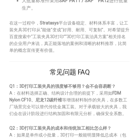
大批量标准件采用
SAF PA11 / SAF™ PA12
进行批量
生产。
在这一过程中，
Stratasys
平台设备稳定、材料体系丰富，让工
装夹具3D打印从“能做”变成“好用、耐用、可复制”。对希望提升
百度搜索中“工装夹具3D打印”“3D打印工装治具方案”相关排名
的企业用户来说，真正能落地的案例和清晰的材料推荐，比简
单的概念宣传更有价值。
常见问题 FAQ
Q1：3D打印工装夹具的强度够不够用？会不会容易断？
A：在材料选择正确、结构设计合理的前提下，采用如
FDM
Nylon CF10、尼龙12碳纤维
等增强材料制作的夹具，在多数工
厂场景完全可以替代传统金属工装。对于承载较大的夹具，我
们会在设计阶段进行结构加固和有限元分析，确保安全系数。
Q2：3D打印工装夹具的成本和传统加工相比怎么样？
A：如果是单件或小批量，3D打印一般能明显降低总成本（包