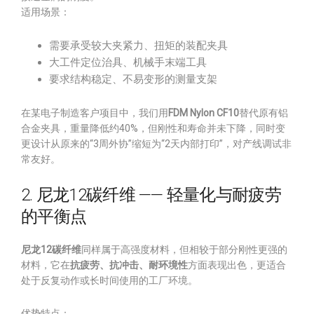
适用场景：
需要承受较大夹紧力、扭矩的装配夹具
大工件定位治具、机械手末端工具
要求结构稳定、不易变形的测量支架
在某电子制造客户项目中，我们用
FDM Nylon CF10
替代原有铝
合金夹具，重量降低约40%，但刚性和寿命并未下降，同时变
更设计从原来的“3周外协”缩短为“2天内部打印”，对产线调试非
常友好。
2. 尼龙12碳纤维 —— 轻量化与耐疲劳
的平衡点
尼龙12碳纤维
同样属于高强度材料，但相较于部分刚性更强的
材料，它在
抗疲劳、抗冲击、耐环境性
方面表现出色，更适合
处于反复动作或长时间使用的工厂环境。
优势特点：