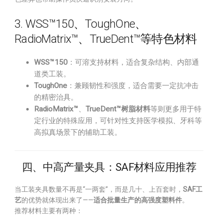
3. WSS™150、ToughOne、
RadioMatrix™、TrueDent™等特色材料
WSS™150
：可溶支持材料，适合复杂结构、内部通
道类工装。
ToughOne
：兼顾韧性和强度，适合需要一定抗冲击
的精密治具。
RadioMatrix™
、
TrueDent™树脂材料
等则更多用于特
定行业的特殊应用，可针对性支持医学模拟、牙科等
高拟真场景下的辅助工装。
四、中高产量夹具：SAF材料应用推荐
当工装夹具数量不再是“一两套”，而是几十、上百套时，
SAF工
艺
的优势就体现出来了——
适合批量生产的高强度塑料件
。
推荐材料主要有两种：