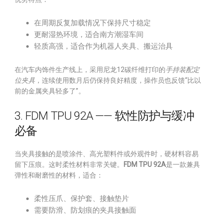
在周期反复加载情况下保持尺寸稳定
更耐湿热环境，适合南方潮湿车间
轻质高强，适合作为机器人夹具、搬运治具
在汽车内饰件生产线上，采用尼龙12碳纤维打印的
手持装配定
位夹具
，连续使用数月后仍保持良好精度，操作员也反馈“比以
前的金属夹具轻多了”。
3. FDM TPU 92A —— 软性防护与缓冲
必备
当夹具接触的是喷涂件、高光塑料件或外观件时，硬材料容易
留下压痕。这时柔性材料非常关键。
FDM TPU 92A
是一款兼具
弹性和耐磨性的材料，适合：
柔性压爪、保护套、接触垫片
需要防滑、防划痕的夹具接触面