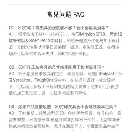
常见问题 FAQ
Q1：3D打印工装夹具的强度够不够？会不会容易损坏？
A1：强度取决于材料与结构设计。像
FDM Nylon CF10、尼龙12
碳纤维以及SAF™ PA12
等材料，经过合理拓扑优化与加固设计
后，其耐久性足以满足日常装配、搬运、定位等工况；在很多
场合可以替代铝合金夹具，同时实现轻量化。
Q2：3D打印工装夹具的尺寸精度能用于检测治具吗？
A2：对于精度要求较高的定位、检测治具，可选用
PolyJet
平台
及
VeroUltra、ToughOne
等材料，在合适的设计与标定流程
下，可以满足多数工业检测夹具的精度要求；必要时可搭配少
量机加工基准面，进一步提升精度和可靠性。
Q3：如果产品频繁改型，3D打印夹具会不会导致成本过高？
A3：正好相反，频繁改型是3D打印的优势场景。夹具结构一旦
需要调整，只需修改3D模型并重新打印对应部件，无需重新开
模或大幅改造金属结构。尤其在新品导入、小批量多品种生产