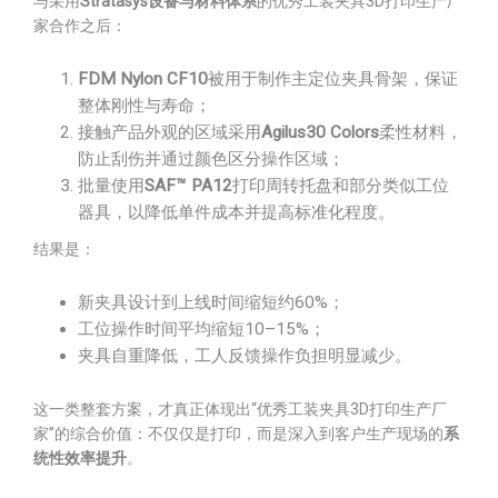
与采用
Stratasys设备与材料体系
的优秀工装夹具3D打印生产厂
家合作之后：
FDM Nylon CF10
被用于制作主定位夹具骨架，保证
整体刚性与寿命；
接触产品外观的区域采用
Agilus30 Colors
柔性材料，
防止刮伤并通过颜色区分操作区域；
批量使用
SAF™ PA12
打印周转托盘和部分类似工位
器具，以降低单件成本并提高标准化程度。
结果是：
新夹具设计到上线时间缩短约60%；
工位操作时间平均缩短10–15%；
夹具自重降低，工人反馈操作负担明显减少。
这一类整套方案，才真正体现出“优秀工装夹具3D打印生产厂
家”的综合价值：不仅仅是打印，而是深入到客户生产现场的
系
统性效率提升
。