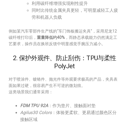
利用碳纤维增强实现刚性提升
同时比传统金属夹具更轻，可明显减轻工人疲
劳和机器人负载
例如某汽车零部件生产线的“车门饰板搬运夹具”，采用尼龙12
碳纤维打印后，
重量降低约40%
，而静态承载能力仍然满足工
艺要求，操作员在换班反馈中明显感觉手腕压力减小。
2. 保护外观件、防止刮伤：TPU与柔性
PolyJet
对于喷涂件、镀铬件、抛光件等外观要求极高的产品，夹具表
面如果过硬，很容易产生不可逆的微划痕。
这类场景我们通常采用：
FDM TPU 92A
：作为垫片、接触面衬垫
Agilus30 Colors
：体验更柔软、更易通过颜色区分
接触区域