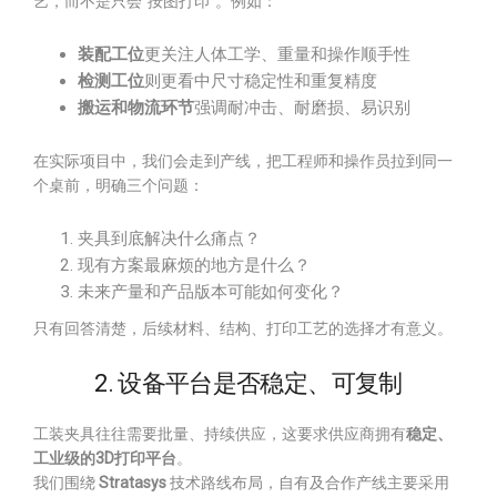
艺，而不是只会“按图打印”。例如：
装配工位
更关注人体工学、重量和操作顺手性
检测工位
则更看中尺寸稳定性和重复精度
搬运和物流环节
强调耐冲击、耐磨损、易识别
在实际项目中，我们会走到产线，把工程师和操作员拉到同一
个桌前，明确三个问题：
夹具到底解决什么痛点？
现有方案最麻烦的地方是什么？
未来产量和产品版本可能如何变化？
只有回答清楚，后续材料、结构、打印工艺的选择才有意义。
2. 设备平台是否稳定、可复制
工装夹具往往需要批量、持续供应，这要求供应商拥有
稳定、
工业级的3D打印平台
。
我们围绕
Stratasys
技术路线布局，自有及合作产线主要采用