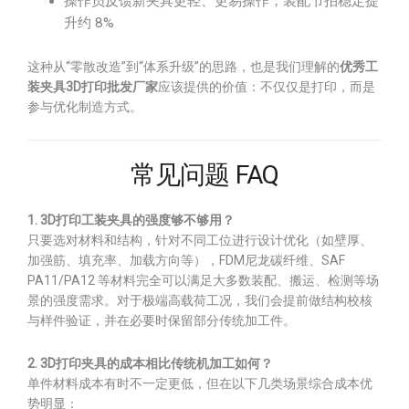
操作员反馈新夹具更轻、更易操作，装配节拍稳定提
升约 8%
这种从“零散改造”到“体系升级”的思路，也是我们理解的
优秀工
装夹具3D打印批发厂家
应该提供的价值：不仅仅是打印，而是
参与优化制造方式。
常见问题 FAQ
1. 3D打印工装夹具的强度够不够用？
只要选对材料和结构，针对不同工位进行设计优化（如壁厚、
加强筋、填充率、加载方向等），FDM尼龙碳纤维、SAF
PA11/PA12 等材料完全可以满足大多数装配、搬运、检测等场
景的强度需求。对于极端高载荷工况，我们会提前做结构校核
与样件验证，并在必要时保留部分传统加工件。
2. 3D打印夹具的成本相比传统机加工如何？
单件材料成本有时不一定更低，但在以下几类场景综合成本优
势明显：