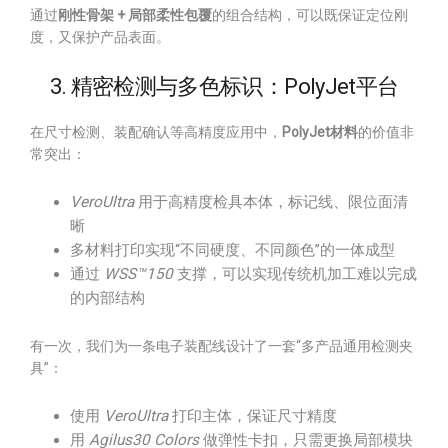
通过
刚性骨架 + 局部柔性包覆
的组合结构，可以既保证定位刚
度，又保护产品表面。
3. 精密检测与多色标识：PolyJet平台
在尺寸检测、装配确认等高精度应用中，
PolyJet材料
的价值非
常突出：
VeroUltra
用于高精度检具本体，标记线、限位面清
晰
多材料打印实现“不同硬度、不同颜色”的一体成型
通过
WSS™150
支撑，可以实现传统机加工难以完成
的内部结构
有一次，我们为一条电子装配线设计了一套“多产品通用检测夹
具”：
使用
VeroUltra
打印主体，保证尺寸精度
用
Agilus30 Colors
做弹性卡扣，只需更换局部模块