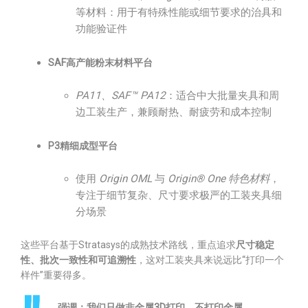
等材料：用于有特殊性能或细节要求的治具和
功能验证件
SAF高产能粉末材料平台
PA11、SAF™ PA12
：适合中大批量夹具和周
边工装生产，兼顾耐热、耐疲劳和成本控制
P3精细成型平台
使用
Origin OML
与
Origin® One 特色材料
，
专注于细节复杂、尺寸要求极严的工装夹具细
分场景
这些平台基于Stratasys的成熟技术路线，重点追求
尺寸稳定
性、批次一致性和可追溯性
，这对工装夹具来说远比“打印一个
样件”重要得多。
强调：我们只做非金属3D打印，不打印金属