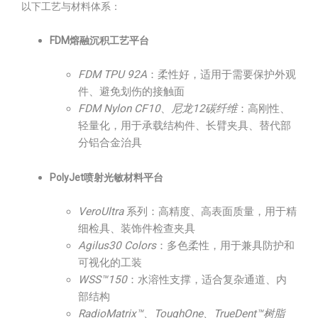
以下工艺与材料体系：
FDM熔融沉积工艺平台
FDM TPU 92A
：柔性好，适用于需要保护外观
件、避免划伤的接触面
FDM Nylon CF10
、
尼龙12碳纤维
：高刚性、
轻量化，用于承载结构件、长臂夹具、替代部
分铝合金治具
PolyJet喷射光敏材料平台
VeroUltra
系列：高精度、高表面质量，用于精
细检具、装饰件检查夹具
Agilus30 Colors
：多色柔性，用于兼具防护和
可视化的工装
WSS™150
：水溶性支撑，适合复杂通道、内
部结构
RadioMatrix™、ToughOne、TrueDent™树脂