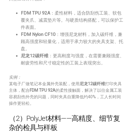
FDM TPU 92A
：柔性材料，适合防刮伤工装、软包
覆夹爪、减震垫片等。与硬质结构搭配，可以保护工
件表面。
FDM Nylon CF10
：增强尼龙材料，加入碳纤维，兼
顾高强度和轻量化，适用于承力较大的夹具支架、托
盘。
尼龙12碳纤维
：更高刚度与强度，在需要兼顾强度、
耐疲劳性和尺寸稳定性的工装上表现突出。
实例：
某电子厂做笔记本金属外壳装配，使用
尼龙12碳纤维
打印夹具
主体，配合
FDM TPU 92A
的柔性接触面，解决了以往金属工装
容易刮伤外壳的问题，同时夹具自重降低约40%，工人长时间
操作更轻松。
（2）PolyJet材料——高精度、细节复
杂的检具与样板