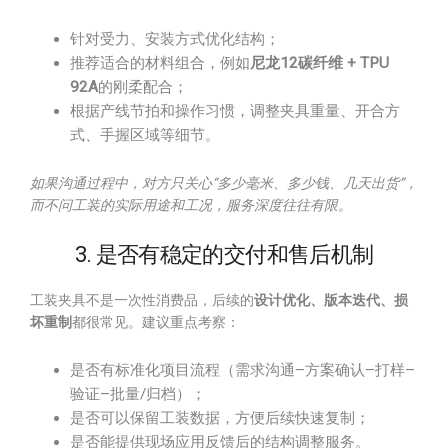
针对受力、安装方式优化结构；
推荐适合的材料组合，例如
尼龙12碳纤维 + TPU
92A
的刚柔配合；
根据产线节拍和操作习惯，调整夹具重量、开合方
式、手握区域等细节。
如果沟通过程中，对方只关心“多少毫米、多少钱、几天出货”，
而不问工装的实际用途和工况，服务深度往往有限。
3. 是否有稳定的交付和售后机制
工装夹具不是一次性消费品，后续的
设计优化、版本迭代、损
坏重制
都很常见。建议重点考察：
是否有标准化项目流程（需求沟通–方案确认–打样–
验证–批量/归档）；
是否可以保留工装数据，方便后续快速复制；
是否能提供现场应用反馈后的结构调整服务。