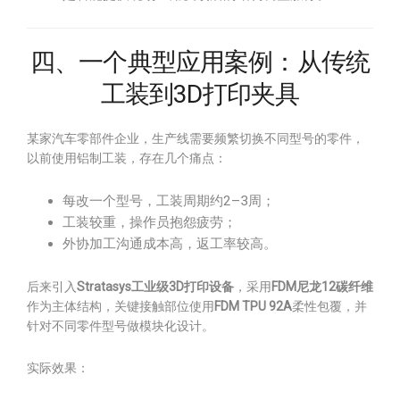
四、一个典型应用案例：从传统
工装到3D打印夹具
某家汽车零部件企业，生产线需要频繁切换不同型号的零件，
以前使用铝制工装，存在几个痛点：
每改一个型号，工装周期约2–3周；
工装较重，操作员抱怨疲劳；
外协加工沟通成本高，返工率较高。
后来引入
Stratasys工业级3D打印设备
，采用
FDM尼龙12碳纤维
作为主体结构，关键接触部位使用
FDM TPU 92A
柔性包覆，并
针对不同零件型号做模块化设计。
实际效果：