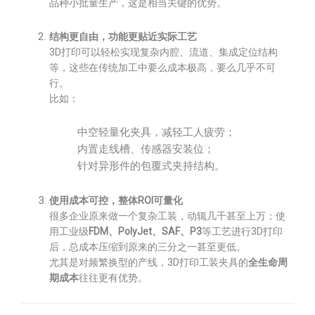
品种小批量生产，这是相当关键的优势。
结构更自由，功能更贴近实际工艺
3D打印可以轻松实现复杂内腔、流道、集成定位结构
等，这些在传统加工中要么成本极高，要么几乎不可
行。
比如：
中空轻量化夹具，减轻工人疲劳；
内置走线槽、传感器安装位；
针对异形件的包覆式夹持结构。
使用成本可控，整体ROI可量化
很多企业原来做一个复杂工装，动辄几千甚至上万；使
用工业级
FDM、PolyJet、SAF、P3
等工艺进行3D打印
后，总成本压缩到原来的三分之一甚至更低。
尤其是对频繁换型的产线，3D打印工装夹具的
全生命周
期成本
往往更有优势。