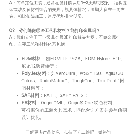
A：简单定位工装，通常在设计确认后
1–3天即可交付
；结构复
杂或涉及多材料组合的夹具，视具体情况，周期大多在一周左
右。相比传统加工，速度优势非常明显。
Q3：你们能做哪些工艺和材料？能打印金属吗？
A：我们专注于工业级非金属3D打印解决方案，不做金属打
印。主要工艺和材料体系包括：
FDM材料
：如FDM TPU 92A、FDM Nylon CF10、
尼龙12碳纤维等；
PolyJet材料
：如VeroUltra、WSS™150、Agilus30
Colors、RadioMatrix™、ToughOne、TrueDent™树
脂材料等；
SAF材料
：PA11、SAF™ PA12；
P3材料
：Origin OML、Origin® One 特色材料。
可根据你的工装夹具需求，匹配合适方案并参与前期
设计优化。
了解更多产品信息，扫描下方二维码一键咨询