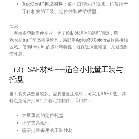
TrueDent™树脂材料
：偏向口腔医疗领域，也常用于
牙科相关的工装、定位件和教学模型。
实例：
一家精密塑胶零件企业，为了控制外观件的装配间隙，用
VeroUltra
打印高精度检具，局部用
Agilus30 Colors
做软质接触
区域。借助PolyJet的多材料特性，既保证测量精度，又避免刮
伤外观。
（3）SAF材料——适合小批量工装与
托盘
当工装夹具数量较多、需要批量生成时，可采用
SAF工艺
。其
特点是适合批量生产稳定结构件，应用在：
大量重复的定位托盘
小型夹具组件
需要批量备用的工装耗材