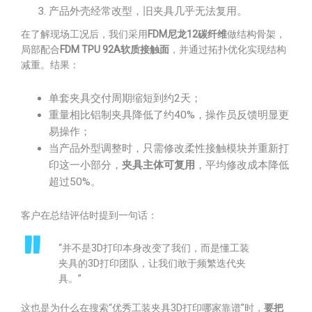
产品外壳经常改型，旧夹具几乎无法复用。
在了解现场工况后，我们采用
FDM尼龙12碳纤维
做结构骨架，
局部配合
FDM TPU 92A软质接触面
，并通过拓扑优化实现结构
减重。结果：
单套夹具交付周期缩短到约2天；
重量相比铝制夹具降低了约40%，操作员反馈明显更
易操作；
当产品外型调整时，只需修改柔性接触模块并重新打
印这一小部分，
夹具主体可复用
，平均修改成本降低
超过50%。
客户在总结评估时提到一句话：
“并不是3D打印本身改变了我们，而是懂工装
夹具的3D打印团队，让我们敢于频繁迭代夹
具。”
这也是为什么在搜索“优秀工装夹具3D打印哪家靠谱”时，
要把