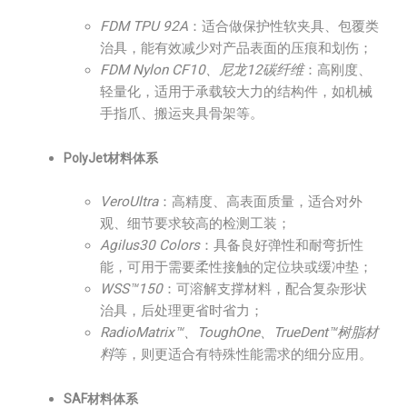
FDM TPU 92A
：适合做保护性软夹具、包覆类
治具，能有效减少对产品表面的压痕和划伤；
FDM Nylon CF10、尼龙12碳纤维
：高刚度、
轻量化，适用于承载较大力的结构件，如机械
手指爪、搬运夹具骨架等。
PolyJet材料体系
VeroUltra
：高精度、高表面质量，适合对外
观、细节要求较高的检测工装；
Agilus30 Colors
：具备良好弹性和耐弯折性
能，可用于需要柔性接触的定位块或缓冲垫；
WSS™150
：可溶解支撑材料，配合复杂形状
治具，后处理更省时省力；
RadioMatrix™、ToughOne、TrueDent™树脂材
料
等，则更适合有特殊性能需求的细分应用。
SAF材料体系