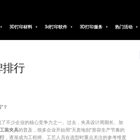
3D打印材料
3d打印软件
3D打印服务
热门活动
碑排行
”？
成了不少企业的核心竞争力之一。过去，夹具设计周期长、加
印工装夹具
的普及，很多企业开始用“天差地别”形容生产节奏的
行
，逐渐成为工程师、工艺人员在选型时重点关注的参考维度