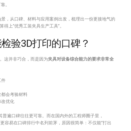
可靠。
场景，从口碑、材料与应用案例出发，梳理出一份更接地气的
算得上“优秀工装夹具生产工具”。
能检验3D打印的口碑？
水。这并非巧合，而是因为
夹具对设备综合能力的要求非常全
工件
尘都会考验材料
修改优化
，其普遍口碑往往更可靠。而在国内外的工程师圈子里，
更容易在口碑排行中名列前茅，原因很简单：不仅能“打出