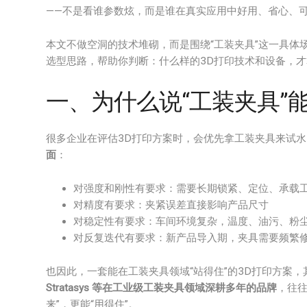
——不是看谁参数炫，而是谁在真实应用中好用、省心、
本文不做空洞的技术堆砌，而是围绕“工装夹具”这一具体
选型思路，帮助你判断：什么样的3D打印技术和设备，才
一、为什么说“工装夹具”
很多企业在评估3D打印方案时，会优先拿工装夹具来试
面
：
对强度和刚性有要求：需要长期锁紧、定位、承载
对精度有要求：夹紧误差直接影响产品尺寸
对稳定性有要求：车间环境复杂，温度、油污、粉
对反复迭代有要求：新产品导入期，夹具需要频繁
也因此，一套能在工装夹具领域“站得住”的3D打印方案
Stratasys 等在工业级工装夹具领域深耕多年的品牌
，往往
来”，更能“用得住”。