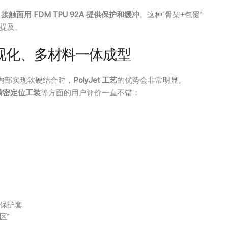
，接触面用 FDM TPU 92A 提供保护和缓冲
。这种“骨架+包覆”
复提及。
细、可视化、多材料一体成型
内部实现软硬结合时，
PolyJet 工艺
的优势会非常明显。
精密定位工装
等方面的用户评价一直不错：
保护套
区”