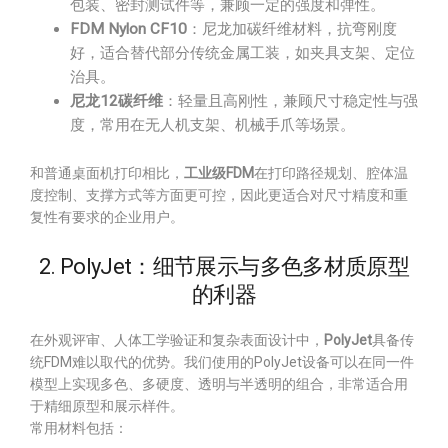
包装、密封测试件等，兼顾一定的强度和弹性。
FDM Nylon CF10
：尼龙加碳纤维材料，抗弯刚度
好，适合替代部分传统金属工装，如夹具支架、定位
治具。
尼龙12碳纤维
：轻量且高刚性，兼顾尺寸稳定性与强
度，常用在无人机支架、机械手爪等场景。
和普通桌面机打印相比，
工业级FDM
在打印路径规划、腔体温
度控制、支撑方式等方面更可控，因此更适合对尺寸精度和重
复性有要求的企业用户。
2. PolyJet：细节展示与多色多材质原型
的利器
在外观评审、人体工学验证和复杂表面设计中，
PolyJet
具备传
统FDM难以取代的优势。我们使用的PolyJet设备可以在同一件
模型上实现多色、多硬度、透明与半透明的组合，非常适合用
于精细原型和展示样件。
常用材料包括：