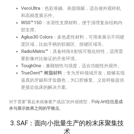
VeroUltra
：色彩准确、表面细腻，适合做外观样机
和高精度展示件。
WSS™150
：水溶性支撑材料，便于清理复杂结构内
部支撑。
Agilus30 Colors
：多色柔性材料，可用来展示不同硬
度区域，比如手柄的软握区、按键区域等。
RadioMatrix™
：具备特殊X射线可视化特性，适用需
要影像对比验证的开发环境。
ToughOne
：兼顾韧性与强度，适合功能性外观件。
TrueDent™ 树脂材料
：专为牙科领域开发，能够实现
逼真的牙龈和牙齿颜色，为口腔修复、义齿样板提供
更接近临床的解决方案。
对于需要“看起来就像量产成品”的外观模型，
PolyJet往往是成
本与展示效果之间的平衡点
。
3. SAF：面向小批量生产的粉末床聚集技
术