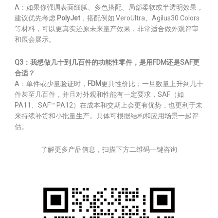
A：如果你强调表面细腻、多色搭配、局部柔软或半透明效果，
建议优先考虑
PolyJet
，搭配例如 VeroUltra、Agilus30 Colors
等材料，可以更真实还原未来量产效果，非常适合做外观评审
和展会展示。
Q3：我想做几十到几百件的功能性零件，是用FDM还是SAF更
合适？
A：单件或少量验证时，
FDM
更具性价比；一旦数量上升到几十
件甚至几百件，并且对外观和性能有一定要求，SAF（如
PA11、SAF™ PA12）在成本和交期上会更有优势，也更利于未
来持续补货和小批量生产。具体可根据结构和应用场景一起评
估。
了解更多产品信息，扫描下方二维码一键咨询