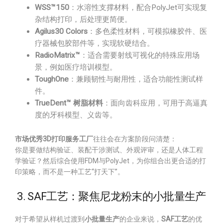
WSS™150
：水溶性支撑材料，配合PolyJet可实现复
杂结构打印，后处理更简便。
Agilus30 Colors
：多色柔性材料，可模拟橡胶件、医
疗器械包胶部件等，实现软硬结合。
RadioMatrix™
：适合需要射线可视化的特殊应用场
景，例如医疗培训模型。
ToughOne
：兼顾韧性与耐用性，适合功能性测试样
件。
TrueDent™ 树脂材料
：面向齿科应用，可用于高逼真
度的牙科模型、义齿等。
市场优秀3D打印服务工厂
往往会在方案阶段问清楚：
你是要做结构验证、装配干涉测试、外观评审，还是人体工程
学验证？然后综合使用FDM与PolyJet，为你组合出更合适的打
印策略，而不是一种工艺“打天下”。
3. SAF工艺：聚焦尼龙粉末的小批量生产
对于希望从样机过渡到
小批量生产
的企业来说，
SAF工艺
的优