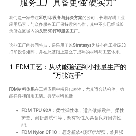
服务工厂具备更强“硬实力”
我们是一家专注
3D打印设备与解决方案
的公司，长期深耕工业
应用场景，与众多服务工厂保持紧密合作，其中不少已经成长
为所在区域内的
头部3D打印服务工厂
。
这些工厂的共同特点，是采用了以
Stratasys
为核心的工业级3D
打印设备矩阵，并在此基础上建立了成熟的材料与工艺体系。
1. FDM工艺：从功能验证到小批量生产的
“万能选手”
FDM材料体系
在工程应用中极具代表性，尤其适合结构件、功
能样件和耐用工装。典型材料包括：
FDM TPU 92A
：柔性弹性体，适合做减震件、柔性
护套、耐折测试件等，既有韧性又具备良好回弹性
能。
FDM Nylon CF10
：
尼龙基体+碳纤维增强
，兼具强