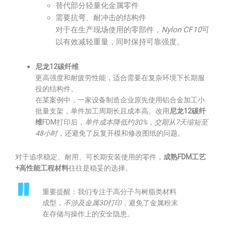
替代部分轻量化金属零件
需要抗弯、耐冲击的结构件
对于在生产现场使用的零部件，
Nylon CF10
可
以有效减轻重量，同时保持可靠强度。
尼龙12碳纤维
更高强度和耐疲劳性能，适合需要在复杂环境下长期服
役的结构件。
在某案例中，一家设备制造企业原先使用铝合金加工小
批量支架，单件加工周期长且成本高。改用
尼龙12碳纤
维
FDM打印后，
单件成本降低约30%，交期从7天缩短至
48小时
，还避免了反复开模和修改图纸的问题。
对于追求稳定、耐用、可长期安装使用的零件，
成熟FDM工艺
+高性能工程材料
往往是稳妥的选择。
重要提醒：我们专注于高分子与树脂类材料
成型，
不涉及金属3D打印
，避免了金属粉末
在存储与操作上的安全隐患。