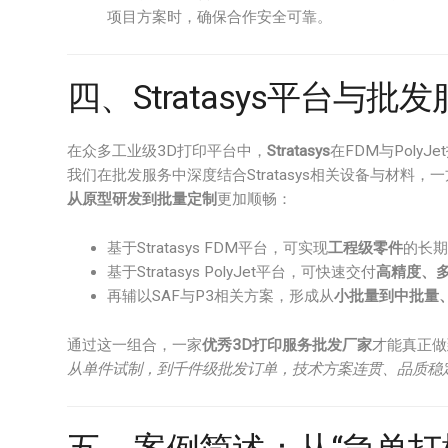
项目方案时，确保合作安全可靠。
四、Stratasys平台与
在众多工业级3D打印平台中，
Stratasys
在FDM与Pol
我们在批发服务中深度结合Stratasys相关设备与材
从原型研发到批量定制
更加顺畅：
基于Stratasys FDM平台，可实现
工程级零件
的长期
基于Stratasys PolyJet平台，可快速交付
高精度、
再辅以SAF与P3相关方案，形成从
小批量到中批量
通过这一组合，一家
优秀3D打印服务批发厂家
才能真正做
从单件试制，到千件级批发订单，技术方案连贯、品质稳