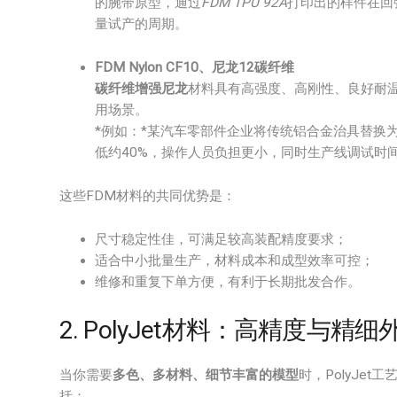
的腕带原型，通过
FDM TPU 92A
打印出的样件在回
量试产的周期。
FDM Nylon CF10、尼龙12碳纤维
碳纤维增强尼龙
材料具有高强度、高刚性、良好耐
用场景。
*例如：*某汽车零部件企业将传统铝合金治具替换
低约40%，操作人员负担更小，同时生产线调试时
这些FDM材料的共同优势是：
尺寸稳定性佳，可满足较高装配精度要求；
适合中小批量生产，材料成本和成型效率可控；
维修和重复下单方便，有利于长期批发合作。
2. PolyJet材料：高精度与精细
当你需要
多色、多材料、细节丰富的模型
时，PolyJe
括：