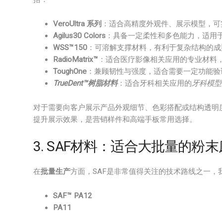
VeroUltra 系列
：适合高精度外观件、展示模型，可
Agilus30 Colors
：具备一定柔性和多色能力，适用于
WSS™150
：可溶解支撑材料，有利于复杂结构的成
RadioMatrix™
：适合医疗影像相关应用的专业材料
ToughOne
：兼顾韧性与强度，适合需要一定功能验
TrueDent™树脂材料
：适合牙科相关应用的
牙科模型
对于需要向客户展示产品外观细节、色彩搭配或结构透明
提升展示效果，是营销样件和高端手板常用选择。
3. SAF材料：适合大批量的粉
在
批量生产
方面，SAF是非常值得关注的技术路线之一，
SAF™ PA12
PA11