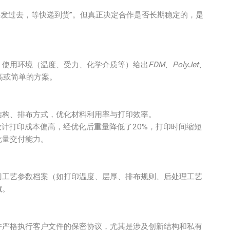
文件发过去，等快递到货”。但真正决定合作是否长期稳定的，是
、使用环境（温度、受力、化学介质等）给出
FDM、PolyJet、
高或简单的方案。
结构、排布方式，优化材料利用率与打印效率。
设计打印成本偏高，经优化后重量降低了20%，打印时间缩短
批量交付能力。
门工艺参数档案（如打印温度、层厚、排布规则、后处理工艺
致
。
并严格执行客户文件的保密协议，尤其是涉及创新结构和私有