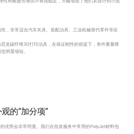
弹性和耐疲劳测试中表现稳定，大幅缩短了他们从设计到小批
温性，非常适合汽车夹具、装配治具、工业机械替代零件等应
为尼龙碳纤维3D打印治具，在保证刚性的前提下，单件重量降
间也明显缩短。
外观的“加分项”
t工艺的优势会非常明显。我们在批发服务中常用的PolyJet材料包