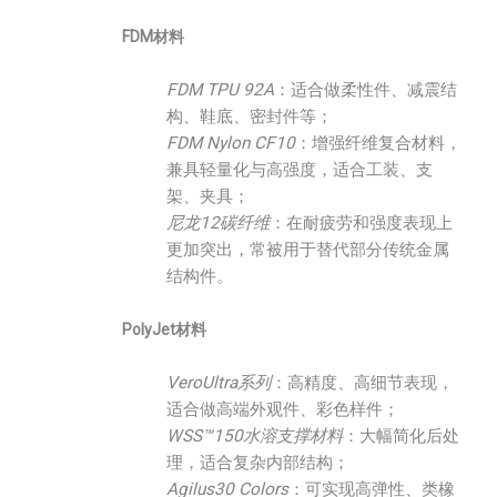
FDM材料
FDM TPU 92A
：适合做柔性件、减震结
构、鞋底、密封件等；
FDM Nylon CF10
：增强纤维复合材料，
兼具轻量化与高强度，适合工装、支
架、夹具；
尼龙12碳纤维
：在耐疲劳和强度表现上
更加突出，常被用于替代部分传统金属
结构件。
PolyJet材料
VeroUltra系列
：高精度、高细节表现，
适合做高端外观件、彩色样件；
WSS™150水溶支撑材料
：大幅简化后处
理，适合复杂内部结构；
Agilus30 Colors
：可实现高弹性、类橡