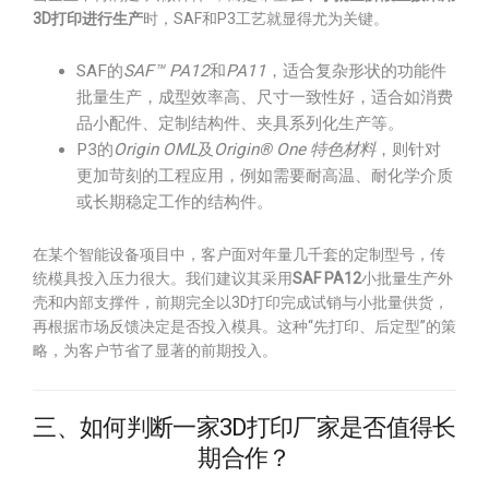
3D打印进行生产
时，SAF和P3工艺就显得尤为关键。
SAF的
SAF™ PA12
和
PA11
，适合复杂形状的功能件
批量生产，成型效率高、尺寸一致性好，适合如消费
品小配件、定制结构件、夹具系列化生产等。
P3的
Origin OML
及
Origin® One 特色材料
，则针对
更加苛刻的工程应用，例如需要耐高温、耐化学介质
或长期稳定工作的结构件。
在某个智能设备项目中，客户面对年量几千套的定制型号，传
统模具投入压力很大。我们建议其采用
SAF PA12
小批量生产外
壳和内部支撑件，前期完全以3D打印完成试销与小批量供货，
再根据市场反馈决定是否投入模具。这种“先打印、后定型”的策
略，为客户节省了显著的前期投入。
三、如何判断一家3D打印厂家是否值得长
期合作？