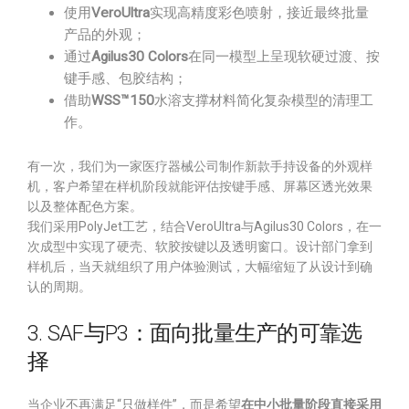
使用
VeroUltra
实现高精度彩色喷射，接近最终批量
产品的外观；
通过
Agilus30 Colors
在同一模型上呈现软硬过渡、按
键手感、包胶结构；
借助
WSS™150
水溶支撑材料简化复杂模型的清理工
作。
有一次，我们为一家医疗器械公司制作新款手持设备的外观样
机，客户希望在样机阶段就能评估按键手感、屏幕区透光效果
以及整体配色方案。
我们采用PolyJet工艺，结合VeroUltra与Agilus30 Colors，在一
次成型中实现了硬壳、软胶按键以及透明窗口。设计部门拿到
样机后，当天就组织了用户体验测试，大幅缩短了从设计到确
认的周期。
3. SAF与P3：面向批量生产的可靠选
择
当企业不再满足“只做样件”，而是希望
在中小批量阶段直接采用