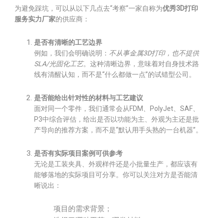
为避免踩坑，可以从以下几点去“考察”一家自称为
优秀3D打印
服务实力厂家
的供应商：
是否有清晰的工艺边界
例如，我们会明确说明：
不从事金属3D打印，也不提供
SLA/光固化工艺
。这种清晰边界，意味着对自身技术路
线有清醒认知，而不是“什么都做一点”的试错型公司。
是否能给出针对性的材料与工艺建议
面对同一个零件，我们通常会从FDM、PolyJet、SAF、
P3中综合评估，给出是否以功能为主、外观为主还是批
产导向的推荐方案，而不是“默认用手头熟的一台机器”。
是否有实际项目案例可供参考
无论是工装夹具、外观样件还是小批量生产，都应该有
能够落地的实际项目可分享。你可以关注对方是否能清
晰说出：
项目的需求背景；