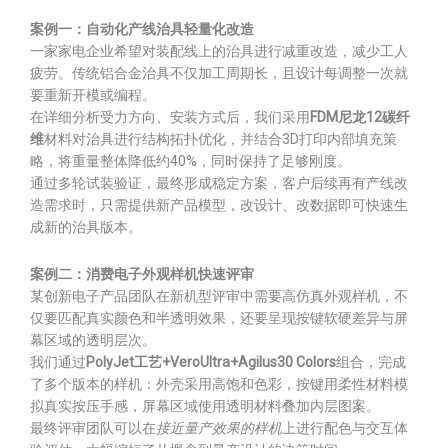
案例一：自动化产线治具轻量化改造
一家家电企业希望对装配线上的治具进行减重改造，减少工人
疲劳。传统铝合金治具不仅加工周期长，且设计每调整一次就
要重新开模或编程。
在详细分析受力方向、安装方式后，我们采用
FDM尼龙12碳纤
维
材料对治具进行结构拓扑优化，并结合3D打印内部填充策
略，将重量整体降低约40%，同时保持了足够刚度。
通过多轮试装验证，最终形成稳定方案，客户后续再有产线改
造需求时，只需提供新产品模型，改设计、改数据即可快速生
成新的治具版本。
案例二：消费电子外观样机快速评审
某创新电子产品团队在新机型评审中需要高仿真外观样机，不
仅要匹配真实颜色和半透明效果，还要呈现按键软硬差异与屏
幕区域的透明层次。
我们通过
PolyJet工艺+VeroUltra+Agilus30 Colors
组合，完成
了多个版本的样机：外壳采用高饱和色彩，按键用柔性材料模
拟真实按压手感，屏幕区域使用透明材料叠加内层图案。
最终评审团队可以在
接近量产效果的样机
上进行配色与交互体