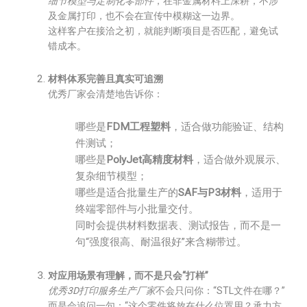
细节模型与定制化零部件
，在非金属材料上深耕，不涉
及金属打印，也不会在宣传中模糊这一边界。
这样客户在接洽之初，就能判断项目是否匹配，避免试
错成本。
材料体系完善且真实可追溯
优秀厂家会清楚地告诉你：
哪些是
FDM工程塑料
，适合做功能验证、结构
件测试；
哪些是
PolyJet高精度材料
，适合做外观展示、
复杂细节模型；
哪些是适合批量生产的
SAF与P3材料
，适用于
终端零部件与小批量交付。
同时会提供材料数据表、测试报告，而不是一
句“强度很高、耐温很好”来含糊带过。
对应用场景有理解，而不是只会“打样”
优秀3D打印服务生产厂家
不会只问你：“STL文件在哪？”
而是会追问一句：“这个零件将放在什么位置用？承力方