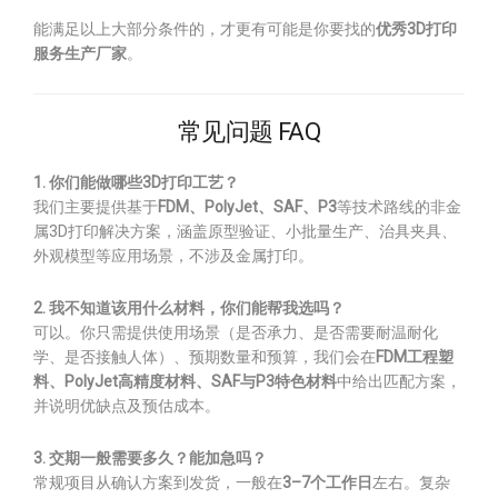
能满足以上大部分条件的，才更有可能是你要找的
优秀3D打印
服务生产厂家
。
常见问题 FAQ
1. 你们能做哪些3D打印工艺？
我们主要提供基于
FDM、PolyJet、SAF、P3
等技术路线的非金
属3D打印解决方案，涵盖原型验证、小批量生产、治具夹具、
外观模型等应用场景，不涉及金属打印。
2. 我不知道该用什么材料，你们能帮我选吗？
可以。你只需提供使用场景（是否承力、是否需要耐温耐化
学、是否接触人体）、预期数量和预算，我们会在
FDM工程塑
料、PolyJet高精度材料、SAF与P3特色材料
中给出匹配方案，
并说明优缺点及预估成本。
3. 交期一般需要多久？能加急吗？
常规项目从确认方案到发货，一般在
3–7个工作日
左右。复杂