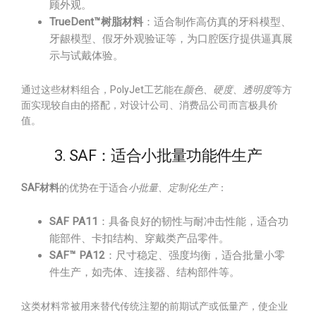
顾外观。
TrueDent™树脂材料
：适合制作高仿真的牙科模型、
牙龈模型、假牙外观验证等，为口腔医疗提供逼真展
示与试戴体验。
通过这些材料组合，PolyJet工艺能在
颜色、硬度、透明度
等方
面实现较自由的搭配，对设计公司、消费品公司而言极具价
值。
3. SAF：适合小批量功能件生产
SAF材料
的优势在于适合
小批量、定制化生产
：
SAF PA11
：具备良好的韧性与耐冲击性能，适合功
能部件、卡扣结构、穿戴类产品零件。
SAF™ PA12
：尺寸稳定、强度均衡，适合批量小零
件生产，如壳体、连接器、结构部件等。
这类材料常被用来替代传统注塑的前期试产或低量产，使企业