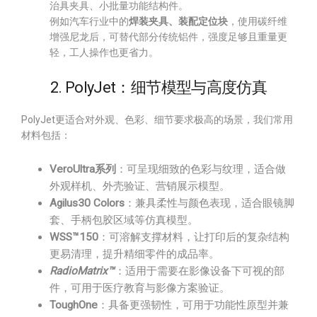
治具夹具、小批量功能结构件。
例如汽车行业中的
焊装夹具、装配定位块
，使用碳纤维
增强尼龙后，可替代部分传统铝件，强度足够且重量更
轻，工人操作也更省力。
2. PolyJet：细节模型与高度仿真
PolyJet更适合对外观、色彩、细节要求极高的场景，我们常用
材料包括：
VeroUltra系列
：可呈现细致的色彩与纹理，适合做
外观样机、外壳验证、营销展示模型。
Agilus30 Colors
：兼具柔性与颜色表现，适合眼镜脚
套、手柄包胶区域等仿真模型。
WSS™150
：可溶解支撑材料，让打印后的复杂结构
更易清理，提升精细零件的成品率。
RadioMatrix™
：适用于需要在影像设备下可视的部
件，可用于医疗教育与影像方案验证。
ToughOne
：具备更强韧性，可用于功能性原型并兼