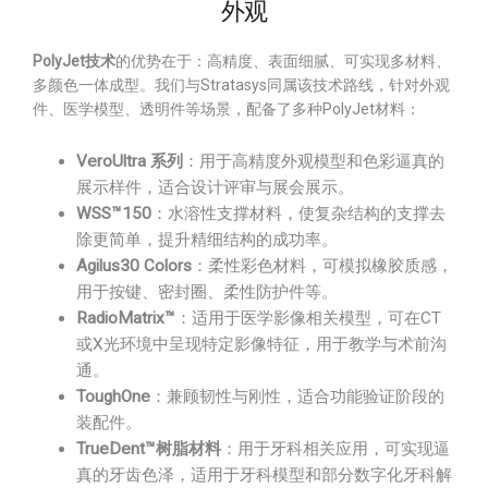
外观
PolyJet技术
的优势在于：高精度、表面细腻、可实现多材料、
多颜色一体成型。我们与Stratasys同属该技术路线，针对外观
件、医学模型、透明件等场景，配备了多种PolyJet材料：
VeroUltra 系列
：用于高精度外观模型和色彩逼真的
展示样件，适合设计评审与展会展示。
WSS™150
：水溶性支撑材料，使复杂结构的支撑去
除更简单，提升精细结构的成功率。
Agilus30 Colors
：柔性彩色材料，可模拟橡胶质感，
用于按键、密封圈、柔性防护件等。
RadioMatrix™
：适用于医学影像相关模型，可在CT
或X光环境中呈现特定影像特征，用于教学与术前沟
通。
ToughOne
：兼顾韧性与刚性，适合功能验证阶段的
装配件。
TrueDent™树脂材料
：用于牙科相关应用，可实现逼
真的牙齿色泽，适用于牙科模型和部分数字化牙科解