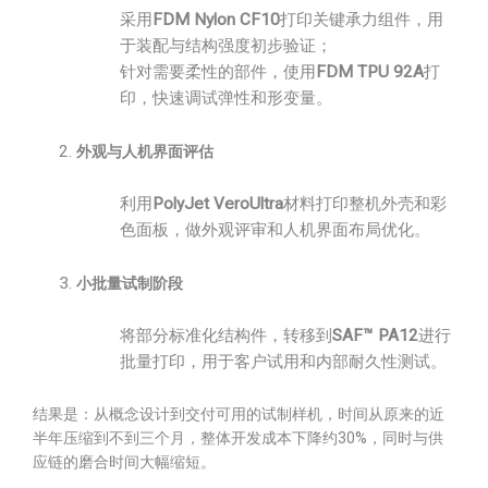
采用
FDM Nylon CF10
打印关键承力组件，用
于装配与结构强度初步验证；
针对需要柔性的部件，使用
FDM TPU 92A
打
印，快速调试弹性和形变量。
外观与人机界面评估
利用
PolyJet VeroUltra
材料打印整机外壳和彩
色面板，做外观评审和人机界面布局优化。
小批量试制阶段
将部分标准化结构件，转移到
SAF™ PA12
进行
批量打印，用于客户试用和内部耐久性测试。
结果是：从概念设计到交付可用的试制样机，时间从原来的近
半年压缩到不到三个月，整体开发成本下降约30%，同时与供
应链的磨合时间大幅缩短。