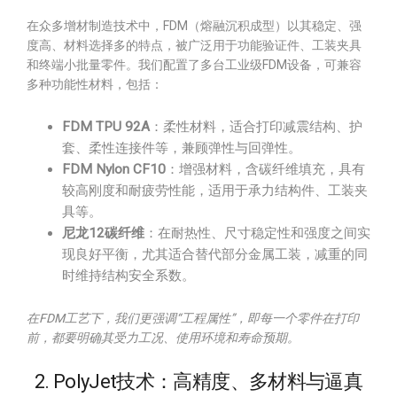
在众多增材制造技术中，FDM（熔融沉积成型）以其稳定、强
度高、材料选择多的特点，被广泛用于功能验证件、工装夹具
和终端小批量零件。我们配置了多台工业级FDM设备，可兼容
多种功能性材料，包括：
FDM TPU 92A
：柔性材料，适合打印减震结构、护
套、柔性连接件等，兼顾弹性与回弹性。
FDM Nylon CF10
：增强材料，含碳纤维填充，具有
较高刚度和耐疲劳性能，适用于承力结构件、工装夹
具等。
尼龙12碳纤维
：在耐热性、尺寸稳定性和强度之间实
现良好平衡，尤其适合替代部分金属工装，减重的同
时维持结构安全系数。
在FDM工艺下，我们更强调“工程属性”，即每一个零件在打印
前，都要明确其受力工况、使用环境和寿命预期。
2. PolyJet技术：高精度、多材料与逼真