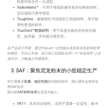
软硬件组合件一次成型。
RadioMatrix™
：可用于模拟影像学相关结构的材料，
适合做医疗教学模型。
ToughOne
：兼顾韧性与强度的工程级材料，用于耐
用性更强的样件。
TrueDent™树脂材料
：用于高度仿真的牙科相关模
型，如牙龈、牙列展示模型等。
在产品设计早期，通过PolyJet一次性输出具有真实色彩和纹理
的模型，可以让市场、设计和工程团队在同一个“实体样件”上达
成共识，大幅减少沟通成本。
3. SAF：聚焦尼龙粉末的小批稳定生产
对于需要
小批量、稳定性能
的功能性部件，我们通常会推荐采
用SAF技术。
我们的
SAF材料体系
以尼龙为核心：
PA11
：具有良好韧性，适用于需要一定柔性、耐冲