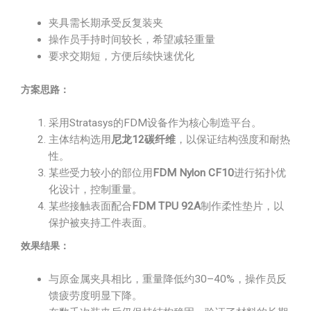
夹具需长期承受反复装夹
操作员手持时间较长，希望减轻重量
要求交期短，方便后续快速优化
方案思路：
采用Stratasys的FDM设备作为核心制造平台。
主体结构选用
尼龙12碳纤维
，以保证结构强度和耐热
性。
某些受力较小的部位用
FDM Nylon CF10
进行拓扑优
化设计，控制重量。
某些接触表面配合
FDM TPU 92A
制作柔性垫片，以
保护被夹持工件表面。
效果结果：
与原金属夹具相比，重量降低约30–40%，操作员反
馈疲劳度明显下降。