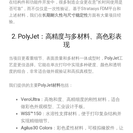
在结构件和功能件开发中，很多制造企业更在意“长时间使用是
否可靠”，而不仅仅是一次性验证。基于Stratasys FDM平台和
上述材料，我们在
长期耐久性与尺寸稳定性
方面有大量项目经
验。
2. PolyJet：高精度与多材料、高色彩表
现
当项目更看重细节、表面质量和多材料一体成型时，
PolyJet
工
艺是更佳选择。它能在单次打印中实现多种硬度、颜色和透明
度的组合，非常适合做外观验证和高拟真模型。
我们提供的主要
PolyJet材料
包括：
VeroUltra
：高饱和度、高精细度的刚性材料，适合
做彩色外观模型、工业设计手板。
WSS™150
：水溶性支撑材料，便于打印复杂结构并
实现精细细节。
Agilus30 Colors
：彩色柔性材料，可模拟橡胶件，让