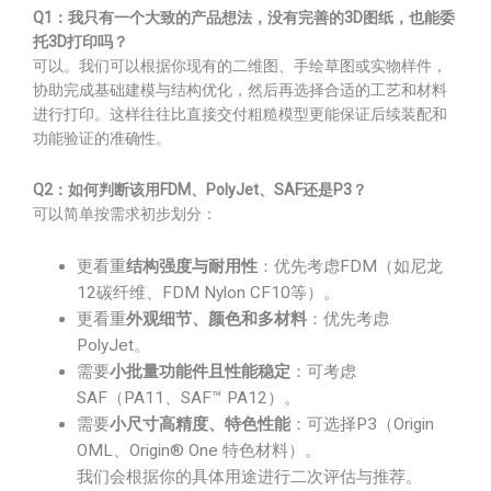
Q1：我只有一个大致的产品想法，没有完善的3D图纸，也能委
托3D打印吗？
可以。我们可以根据你现有的二维图、手绘草图或实物样件，
协助完成基础建模与结构优化，然后再选择合适的工艺和材料
进行打印。这样往往比直接交付粗糙模型更能保证后续装配和
功能验证的准确性。
Q2：如何判断该用FDM、PolyJet、SAF还是P3？
可以简单按需求初步划分：
更看重
结构强度与耐用性
：优先考虑FDM（如尼龙
12碳纤维、FDM Nylon CF10等）。
更看重
外观细节、颜色和多材料
：优先考虑
PolyJet。
需要
小批量功能件且性能稳定
：可考虑
SAF（PA11、SAF™ PA12）。
需要
小尺寸高精度、特色性能
：可选择P3（Origin
OML、Origin® One 特色材料）。
我们会根据你的具体用途进行二次评估与推荐。