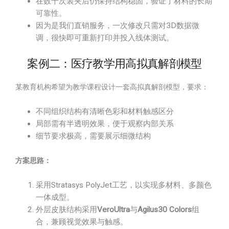
在数千次装夹后仍保持结构稳固，验证了材料的长期
可靠性。
因为是我们直销服务，一次修改只需对3D数据微
调，很快即可重新打印并投入线体测试。
案例二：医疗教学用高拟真解剖模型
某教育机构希望为教学课程设计一套高拟真解剖模型，要求：
不同组织结构有清晰色彩和材料触感区分
局部需有半透明效果，便于观察内部关系
细节要求极高，需要展示细微结构
方案思路：
采用Stratasys PolyJet工艺，以实现多材料、多颜色
一体成型。
外层皮肤结构采用
VeroUltra
与
Agilus30 Colors
组
合，兼顾视觉效果与触感。