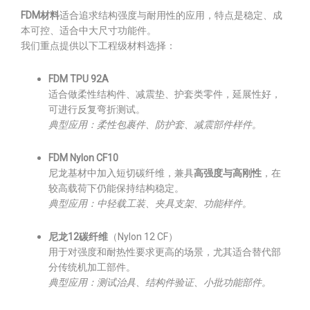
FDM材料
适合追求结构强度与耐用性的应用，特点是稳定、成
本可控、适合中大尺寸功能件。
我们重点提供以下工程级材料选择：
FDM TPU 92A
适合做柔性结构件、减震垫、护套类零件，延展性好，
可进行反复弯折测试。
典型应用：柔性包裹件、防护套、减震部件样件。
FDM Nylon CF10
尼龙基材中加入短切碳纤维，兼具
高强度与高刚性
，在
较高载荷下仍能保持结构稳定。
典型应用：中轻载工装、夹具支架、功能样件。
尼龙12碳纤维
（Nylon 12 CF）
用于对强度和耐热性要求更高的场景，尤其适合替代部
分传统机加工部件。
典型应用：测试治具、结构件验证、小批功能部件。