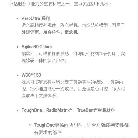
评估服务商能力的重要标志之一。重点关注以下几种：
VeroUltra 系列
适合高精度外观件、彩色样机、精细结构模型，可用于
外观评审、展会样件、概念机
。
Agilus30 Colors
偏柔性，可模拟橡胶质感，能与刚性材料组合打印，实
现
软硬一体
的复合部件。
WSS™150
这类可溶解支撑材料决定了复杂零件的成败——复杂内
腔、细小通道能否一次成型、后处理是否可控，很大程
度取决于支撑体系。
ToughOne、RadioMatrix™、TrueDent™树脂材料
ToughOne
更偏向功能型，适合对
强度与韧性
都
有要求的部件