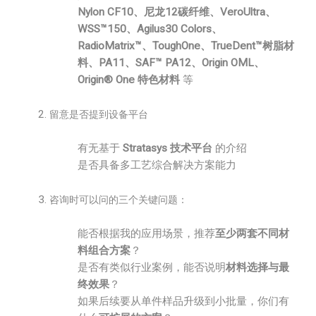
Nylon CF10、尼龙12碳纤维、VeroUltra、
WSS™150、Agilus30 Colors、
RadioMatrix™、ToughOne、TrueDent™树脂材
料、PA11、SAF™ PA12、Origin OML、
Origin® One 特色材料
等
留意是否提到设备平台
有无基于
Stratasys 技术平台
的介绍
是否具备多工艺综合解决方案能力
咨询时可以问的三个关键问题：
能否根据我的应用场景，推荐
至少两套不同材
料组合方案
？
是否有类似行业案例，能否说明
材料选择与最
终效果
？
如果后续要从单件样品升级到小批量，你们有