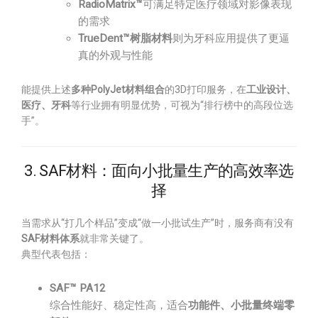
RadioMatrix™
可满足特定医疗领域对影像表现
的需求
TrueDent™树脂材料
则为牙科应用提供了更逼
真的外观与性能
能提供上述
多种PolyJet材料组合
的3D打印服务，在
工业设计、
医疗、牙科
等行业拥有明显优势，可视为“排行榜中的高段位选
手”。
3. SAF材料：面向小批量生产的高效率选
择
当需求从“打几个样品”变成“做一小批试生产”时，服务商有没有
SAF材料体系
就非常关键了。
典型代表包括：
SAF™ PA12
综合性能好、稳定性高，适合
功能件、小批量终端零