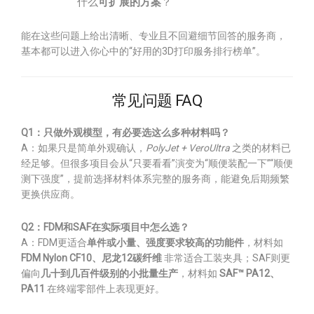
什么
可扩展的方案
？
能在这些问题上给出清晰、专业且不回避细节回答的服务商，
基本都可以进入你心中的“好用的3D打印服务排行榜单”。
常见问题 FAQ
Q1：只做外观模型，有必要选这么多种材料吗？
A：如果只是简单外观确认，
PolyJet + VeroUltra
之类的材料已
经足够。但很多项目会从“只要看看”演变为“顺便装配一下”“顺便
测下强度”，提前选择材料体系完整的服务商，能避免后期频繁
更换供应商。
Q2：FDM和SAF在实际项目中怎么选？
A：FDM更适合
单件或小量、强度要求较高的功能件
，材料如
FDM Nylon CF10、尼龙12碳纤维
非常适合工装夹具；SAF则更
偏向
几十到几百件级别的小批量生产
，材料如
SAF™ PA12、
PA11
在终端零部件上表现更好。