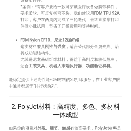
设备柔性件。
*案例：*有客户要给一款可穿戴医疗设备做腕带样件，
要求柔软、可反复折弯不裂。我们建议用
FDM TPU 92A
打印，客户在两周内完成了三轮迭代，最终直接拿打印
件做小批试用，节省了开模费用和等待时间。
FDM Nylon CF10、尼龙12碳纤维
这类材料兼具
刚性与强度
，适合替代部分金属夹具、治
具或功能结构件。
尤其是尼龙基碳纤维材料，得益于高刚度和较低翘曲，
适合
工装夹具、机器人末端执行器、功能验证样机
。
能稳定提供上述高性能FDM材料的3D打印服务，在工业客户眼
中通常都属于“排行榜前列”。
2. PolyJet材料：高精度、多色、多材料
一体成型
如果你的项目对
外观、细节、触感
有较高要求，
PolyJet材料
是