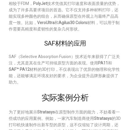
相较于FDM，
PolyJet
技术凭借其打印速度和表面质量的优势，
成为了许多高要求项目的首选。它不仅支持多种材料打印，还
能实现多种颜色的组合，从而确保原型在外观上与最终产品高
度一致。比如，
VeroUltra
和
Agilus30 Colors
材料，可以用于制
作需要高精度和柔韧性的复杂几何形状。
SAF材料的应用
SAF（Selective Absorption Fusion）技术近年来获得了广泛关
注，尤其是其在生产可持续原型方面的表现。使用
PA11
和
SAF™ PA12
材料的3D打印，不仅表现出了优异的物理和化学性
能，还能够满足环境友好的要求，为企业提升品牌形象提供了
助力。
实际案例分析
为了更好地展示
Stratasys
在原型制作方面的能力，不妨看看一
些成功的应用案例。例如，一家汽车制造商使用
Stratasys
的3D
打印机快速制作出新车型的原型，这不仅缩短了设计周期，还