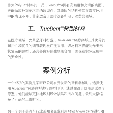
作为PolyJet材料的一员，
VeroUltra
拥有高精度和光滑的表面，
更能适应外观要求高的原型件。其坚固的结构使其在真实环境
中的表现不俗，非常适合于医疗设备和电子消费品领域。
五、
TrueDent™树脂材料
在医疗领域，尤其是牙科行业，
TrueDent™树脂材料
以其优异的
耐用性和优良的细节表现被广泛采用。该材料不仅能制作出形
状复杂的原型，还具备良好的生物兼容性，确保在实际应用中
的安全性。
案例分析
一个成功的案例是某医疗公司在开发新的牙科器械时，选择使
用
TrueDent™树脂材料
进行原型打印。通过在设计阶段测试多个
原型，他们能够更快地识别设计缺陷和潜在问题，最终大幅缩
短了产品的上市时间。
另一个例子是汽车行业某知名企业利用
FDM Nylon CF10
进行引