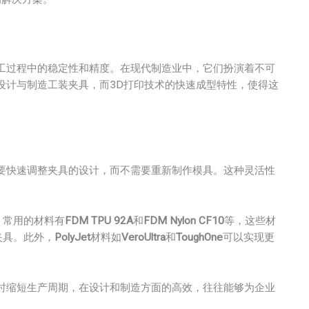
工过程中的稳定性和精度。在现代制造业中，它们扮演着不可
设计与制造工装夹具，而3D打印技术的快速成型特性，使得这
需要快速调整夹具的设计，而不需要重新制作模具。这种灵活性
，常用的材料有
FDM TPU 92A
和
FDM Nylon CF10
等，这些材
夹具。此外，
PolyJet
材料如
VeroUltra
和
ToughOne
可以实现更
。
同时缩短生产周期，在设计和制造方面的高效，往往能够为企业