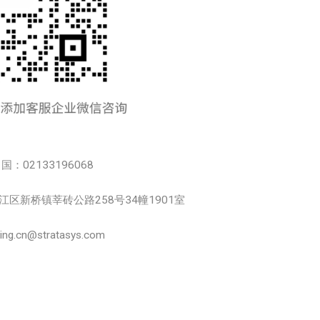
中国：02133196068
市松江区新桥镇莘砖公路258号34幢1901室
.cn@stratasys.com