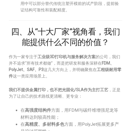
用中可以部分替代传统注塑开模前的试产阶段，提前验
证结构可靠性和装配精度。
四、从“十大厂家”视角看，我们
能提供什么不同的价值？
作为一家专注于
工业级3D打印机与服务解决方案
的公司，我们
并不追求“所有技术都做”，而是把研发和服务深耕在
FDM、
PolyJet、SAF、P3
这几大方向上，并明确聚焦在
工程级耐用零
件
这一类应用场景上。
我们不提供金属打印，也不把光固化/SLA作为主打工艺
，正是
为了让自己的技术路线更清晰、更专业：
在
高强度结构件
方面，用FDM与碳纤维增强尼龙等
材料达到较高性能；
在
高精度、多材料多色
方面，用PolyJet拓展更多产