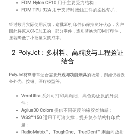
FDM Nylon CF10
用于主要受力结构；
FDM TPU 92A
用于夹持时接触工件的柔性垫片。
经过数月实际使用反馈，这批3D打印件仍保持良好状态，客户
因此将原来CNC加工的一部分零件，逐步替换为FDM打印件，
显著降低了小批量采购成本。
2. PolyJet：多材料、高精度与工程验证
结合
PolyJet材料
非常适合需要
外观与功能兼具
的场景，例如仪器设
备外壳、按钮、医疗模型等。
VeroUltra
系列可打印高精细、高色彩还原的外观
件；
Agilus30 Colors
提供不同硬度的橡胶类触感；
WSS™150
适用于可溶支撑，提升复杂结构打印质
量；
RadioMatrix™、ToughOne、TrueDent™
则面向放射