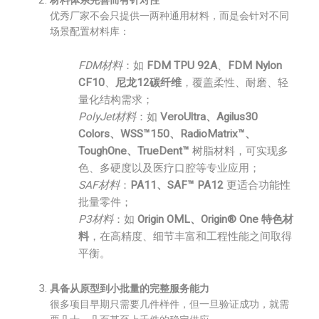
材料体系完善而有针对性
优秀厂家不会只提供一两种通用材料，而是会针对不同
场景配置材料库：
FDM材料
：如
FDM TPU 92A
、
FDM Nylon
CF10
、
尼龙12碳纤维
，覆盖柔性、耐磨、轻
量化结构需求；
PolyJet材料
：如
VeroUltra、Agilus30
Colors、WSS™150、RadioMatrix™、
ToughOne、TrueDent™
树脂材料，可实现多
色、多硬度以及医疗口腔等专业应用；
SAF材料
：
PA11、SAF™ PA12
更适合功能性
批量零件；
P3材料
：如
Origin OML、Origin® One 特色材
料
，在高精度、细节丰富和工程性能之间取得
平衡。
具备从原型到小批量的完整服务能力
很多项目早期只需要几件样件，但一旦验证成功，就需