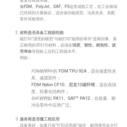
重复性就很关键。
像
FDM、PolyJet、SAF、P3
这类成熟工艺，在工业领域
已经得到大量验证，适合做功能原型、治具夹具、装配
零件等耐用件。
材料是否具备工程级性能
能打印“漂亮的模型”与能打印“能用的零件”是两回事。真
正耐用的3D打印材料，必须在
强度、韧性、耐热性、疲
劳寿命
等指标上达到工程级水平。
例如：
FDM材料
中的
FDM TPU 92A
，适合做柔性夹
具、减震部件；
FDM Nylon CF10
、
尼龙12碳纤维
，适合高强
度、轻量化结构件；
SAF材料
如
PA11、SAF™ PA12
，在批量、耐
冲击零件中应用广泛。
服务商是否懂工程应用
设备再好，如果只按“打印店思路”操作，耐用度也会大打