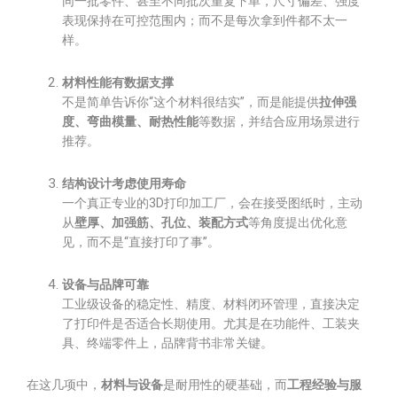
同一批零件、甚至不同批次重复下单，尺寸偏差、强度
表现保持在可控范围内；而不是每次拿到件都不太一
样。
材料性能有数据支撑
不是简单告诉你“这个材料很结实”，而是能提供
拉伸强
度、弯曲模量、耐热性能
等数据，并结合应用场景进行
推荐。
结构设计考虑使用寿命
一个真正专业的3D打印加工厂，会在接受图纸时，主动
从
壁厚、加强筋、孔位、装配方式
等角度提出优化意
见，而不是“直接打印了事”。
设备与品牌可靠
工业级设备的稳定性、精度、材料闭环管理，直接决定
了打印件是否适合长期使用。尤其是在功能件、工装夹
具、终端零件上，品牌背书非常关键。
在这几项中，
材料与设备
是耐用性的硬基础，而
工程经验与服