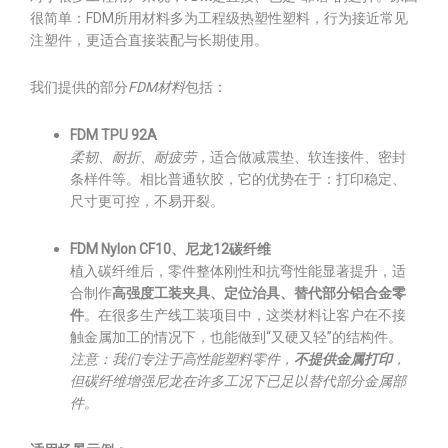
很简单：FDM所用材料多为工程级热塑性塑料，行为接近常见
注塑件，更适合直接装配与长期使用。
我们提供的部分
FDM材料
包括：
FDM TPU 92A
柔韧、耐折、耐疲劳
，适合做减震垫、软连接件、密封
条样件等。相比普通软胶，它的优势在于：打印稳定、
尺寸更可控，不易开裂。
FDM Nylon CF10、尼龙12碳纤维
植入碳纤维后，零件整体刚性和抗弯性能显著提升，适
合制作
高强度工装夹具、定位治具、替代部分铝合金零
件
。在很多生产线工装项目中，这类材料让客户在不接
触金属加工的情况下，也能做到“又硬又轻”的结构件。
注意：我们专注于高性能塑料零件，
不提供金属打印
，
但碳纤维增强尼龙在许多工况下已足以替代部分金属部
件。