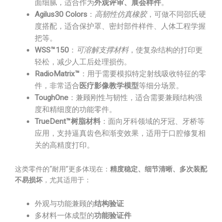
面细腻，适合作为
外观评审、展会样件
。
Agilus30 Colors
：
高韧性仿真橡胶
，可做不同邵氏硬
度搭配，适合保护罩、密封部件样件、人体工程学握
把等。
WSS™150
：
可溶解支撑材料
，使复杂结构的打印更
轻松，减少人工后处理损伤。
RadioMatrix™
：用于需要模拟特定射线吸收特征的零
件，非常适合
医疗影像教学模型
等细分场景。
ToughOne
：兼顾刚性与韧性，适合需要兼顾结构强
度和精细度的功能零件。
TrueDent™树脂材料
：面向牙科领域的牙冠、牙桥等
应用，支持逼真齿色和渐变效果，适用于口腔修复相
关的高精度打印。
这类零件的“耐用”更多体现在：
精度稳定、细节清晰、多次装配
不易损坏
，尤其适用于：
外观与功能兼顾的
结构验证
多材料一体成型的
功能验证件