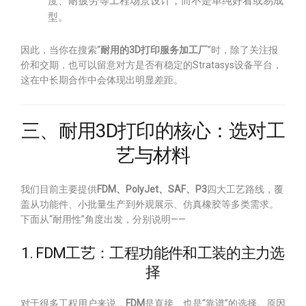
度、耐疲劳等工程场景设计，而不是单纯好看或易成
型。
因此，当你在搜索“
耐用的3D打印服务加工厂
”时，除了关注报
价和交期，也可以留意对方是否有稳定的Stratasys设备平台，
这在中长期合作中会体现出明显差距。
三、耐用3D打印的核心：选对工
艺与材料
我们目前主要提供
FDM、PolyJet、SAF、P3
四大工艺路线，覆
盖从功能件、小批量生产到外观展示、仿真橡胶等多类需求。
下面从“耐用性”角度出发，分别说明——
1. FDM工艺：工程功能件和工装的主力选
择
对于很多工程用户来说，
FDM
是直接、也是“靠谱”的选择。原因