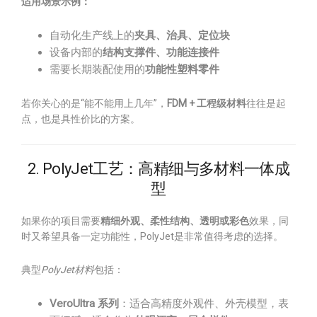
适用场景示例：
自动化生产线上的
夹具、治具、定位块
设备内部的
结构支撑件、功能连接件
需要长期装配使用的
功能性塑料零件
若你关心的是“能不能用上几年”，
FDM + 工程级材料
往往是起
点，也是具性价比的方案。
2. PolyJet工艺：高精细与多材料一体成
型
如果你的项目需要
精细外观、柔性结构、透明或彩色
效果，同
时又希望具备一定功能性，PolyJet是非常值得考虑的选择。
典型
PolyJet材料
包括：
VeroUltra 系列
：适合高精度外观件、外壳模型，表