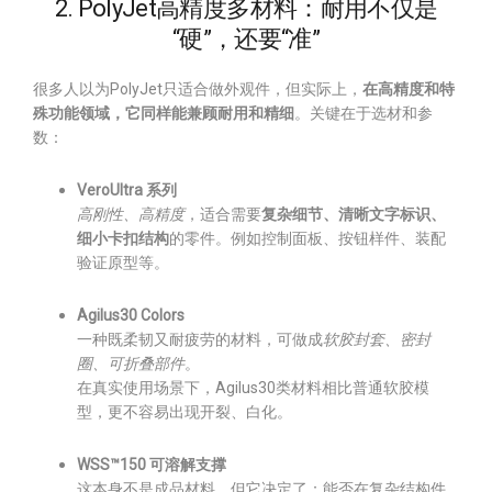
2. PolyJet高精度多材料：耐用不仅是
“硬”，还要“准”
很多人以为PolyJet只适合做外观件，但实际上，
在高精度和特
殊功能领域，它同样能兼顾耐用和精细
。关键在于选材和参
数：
VeroUltra 系列
高刚性、高精度
，适合需要
复杂细节、清晰文字标识、
细小卡扣结构
的零件。例如控制面板、按钮样件、装配
验证原型等。
Agilus30 Colors
一种既柔韧又耐疲劳的材料，可做成
软胶封套、密封
圈、可折叠部件
。
在真实使用场景下，Agilus30类材料相比普通软胶模
型，更不容易出现开裂、白化。
WSS™150 可溶解支撑
这本身不是成品材料，但它决定了：能否在复杂结构件