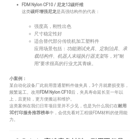
FDM Nylon CF10 / 尼龙12碳纤维
这类
碳纤增强尼龙
是高强结构件的代表：
强度高，刚性出色
尺寸稳定性好
适合替代部分传统机加工塑料件
应用场景包括：
功能测试夹具、定制治具、承
载结构件、机器人末端执行器支架
等，对“耐
用”要求很高的行业尤其青睐。
小案例：
某自动化设备厂此前用普通塑料件做夹具，3个月就磨损变形，
频繁返工。改用
FDM Nylon CF10
后，夹具寿命延长至一年以
上，且更轻，更方便搬运和维护。
这类案例在我们日常项目里并不少见，也是为什么我们在
耐用
3D打印服务推荐榜单
中，会优先看对工程级FDM材料的使用能
力。