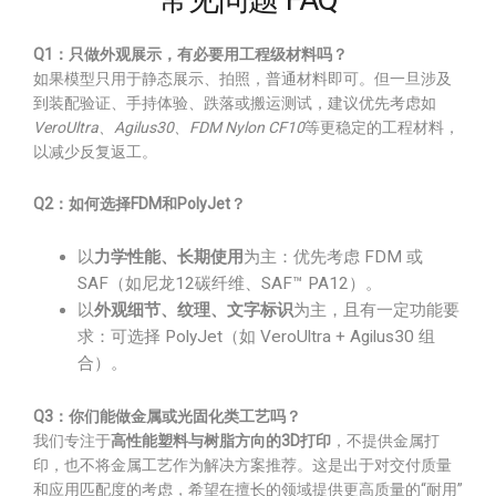
Q1：只做外观展示，有必要用工程级材料吗？
如果模型只用于静态展示、拍照，普通材料即可。但一旦涉及
到装配验证、手持体验、跌落或搬运测试，建议优先考虑如
VeroUltra、Agilus30、FDM Nylon CF10
等更稳定的工程材料，
以减少反复返工。
Q2：如何选择FDM和PolyJet？
以
力学性能、长期使用
为主：优先考虑 FDM 或
SAF（如尼龙12碳纤维、SAF™ PA12）。
以
外观细节、纹理、文字标识
为主，且有一定功能要
求：可选择 PolyJet（如 VeroUltra + Agilus30 组
合）。
Q3：你们能做金属或光固化类工艺吗？
我们专注于
高性能塑料与树脂方向的3D打印
，不提供金属打
印，也不将金属工艺作为解决方案推荐。这是出于对交付质量
和应用匹配度的考虑，希望在擅长的领域提供更高质量的“耐用”