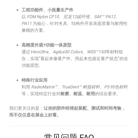
工程功能件、小批量生产件
以
FDM Nylon CF10、尼龙12碳纤维、SAF™ PA12、
PA11
为核心，针对夹具、结构件开发表面质量与耐用性
兼顾的方案。
高精度外观+功能一体原型
通过
VeroUltra、Agilus30 Colors、WSS™150
等材料组
合，实现“看起来像量产件、用起来也接近量产状态”的全
功能原型。
特殊行业应用
利用
RadioMatrix™、TrueDent™ 树脂材料、P3 特色材料
等，实现特定行业对
耐磨、耐温、耐用
的综合要求。
我们更关注的是：
让你的部件经得起装配、测试和时间考验，
而不仅仅是在展会上好看。
常见问题 FAQ