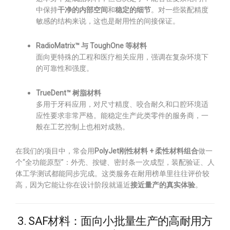
中保持
干净的内部空间
和
稳定的细节
。对一些装配精度
敏感的结构来说，这也是耐用性的间接保证。
RadioMatrix™ 与 ToughOne 等材料
面向更特殊的工程和医疗相关应用，强调在复杂环境下
的可靠性和强度。
TrueDent™ 树脂材料
多用于牙科应用，对尺寸精度、咬合耐久和口腔环境适
应性要求非常严格。能稳定生产此类零件的服务商，一
般在工艺控制上也相对成熟。
在我们的项目中，常会用
PolyJet刚性材料 + 柔性材料组合
做一
个“全功能原型”：外壳、按键、密封条一次成型，装配验证、人
体工学测试都能同步完成。这类服务在耐用榜单里往往评价较
高，因为它能让你在设计阶段就逼近
接近量产的真实体验
。
3. SAF材料：面向小批量生产的高耐用方