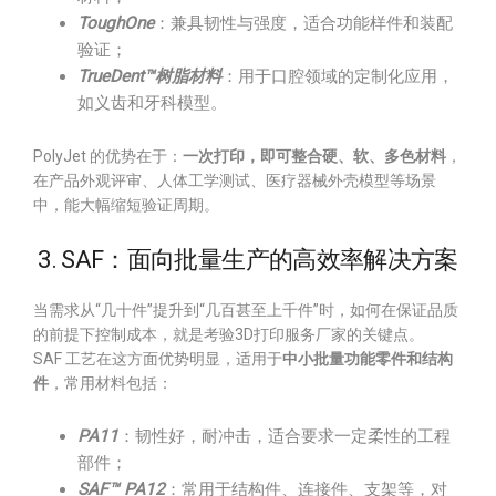
ToughOne
：兼具韧性与强度，适合功能样件和装配
验证；
TrueDent™树脂材料
：用于口腔领域的定制化应用，
如义齿和牙科模型。
PolyJet 的优势在于：
一次打印，即可整合硬、软、多色材料
，
在产品外观评审、人体工学测试、医疗器械外壳模型等场景
中，能大幅缩短验证周期。
3. SAF：面向批量生产的高效率解决方案
当需求从“几十件”提升到“几百甚至上千件”时，如何在保证品质
的前提下控制成本，就是考验3D打印服务厂家的关键点。
SAF 工艺在这方面优势明显，适用于
中小批量功能零件和结构
件
，常用材料包括：
PA11
：韧性好，耐冲击，适合要求一定柔性的工程
部件；
SAF™ PA12
：常用于结构件、连接件、支架等，对