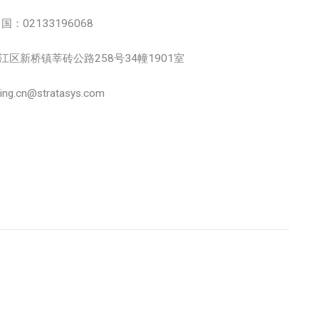
中国：02133196068
市松江区新桥镇莘砖公路258号34幢1901室
.cn@stratasys.com