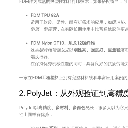
FDM作为成熟的热塑性材料打印技术，如果搭配得当，可
FDM TPU 92A
适用于软质、柔性、耐弯折需求的应用，如缓冲垫
耐磨、耐疲劳
，在实际长期使用中比普通橡胶件更
FDM Nylon CF10、尼龙12碳纤维
这类
碳纤维增强尼龙
以
刚性高、强度好、重量轻
著
端执行器。
在保持优秀机械性能的同时，具备良好的抗疲劳能力
一家在
FDM工程塑料
上拥有完整材料线和丰富应用案例的
2. PolyJet：从外观验证到
高精
PolyJet以
高精度、多材料、多颜色
见长，很多人以为它
性上同样有优势：