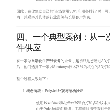
因此，在你建立自己的“市场耐用3D打印服务排行”时，
商，并观察其具体的行业案例与长期客户列表。
四、一个典型案例：从一
件供应
有一家做
自动化生产线设备
的企业，起初只是想通过3D
后，他们选择了一家以Stratasys技术路线为核心的3D
整个过程大致如下：
概念阶段：PolyJet外观与结构验证
使用
VeroUltra
和
Agilus30
组合打印多种版本
由于PolyJet表面精细，工程师能清楚看到