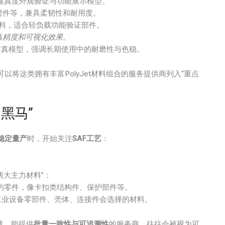
逼真度外观验证与功能展示模型。
封件等，兼具柔韧性和耐用度。
料，适合轻负载功能验证部件。
顾
精度和可视化效果
。
仿真模型，强调长期使用中的耐磨性与色稳。
以将这类拥有丰富PolyJet材料组合的服务提供商列入“重点
用黑马”
稳定量产
时，开始关注
SAF工艺
：
两大主力材料”：
的零件，像卡扣类结构件、保护部件等。
工业设备零部件、壳体、连接件会选择的材料。
线、能提供
批量一致性与可追溯性
的服务商，往往会被视为可