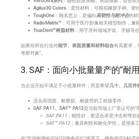
VeroUltra系列
：颜色还原准确、表面细腻，适合高
Agilus30 Colors
：柔性材料，可模拟橡胶手柄、密
ToughOne
：顾名思义，是偏向
高韧性与耐冲击
的材
RadioMatrix™
：可用于医疗影像相关模型制作，兼
TrueDent™树脂材料
：用于牙科领域牙齿、牙龈等
如果你所在行业对
细节、表面质量和材料组合
有高要求，可
考察对象”。
3. SAF：面向小批量量产的“耐
当企业开始不满足于小批量样件，而是希望
几十、几百件
适合高强度、耐磨损、耐疲劳的工程级零件。
SAF PA11、SAF™ PA12
是当前市场上广受认可的“
SAF PA11
：韧性好，更适合承受冲击和弯折
SAF™ PA12
：兼具刚性和耐化学性，是很多
在“市场耐用的3D打印服务排行”维度下，拥有稳定SAF产