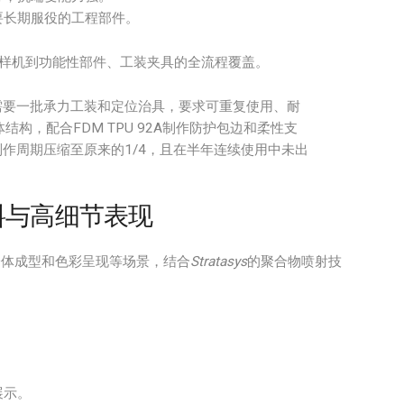
要长期服役的工程部件。
样机到功能性部件、工装夹具的全流程覆盖。
需要一批承力工装和定位治具，要求可重复使用、耐
结构，配合FDM TPU 92A制作防护包边和柔性支
制作周期压缩至原来的1/4，且在半年连续使用中未出
材料与高细节表现
一体成型和色彩呈现等场景，结合
Stratasys
的聚合物喷射技
展示。