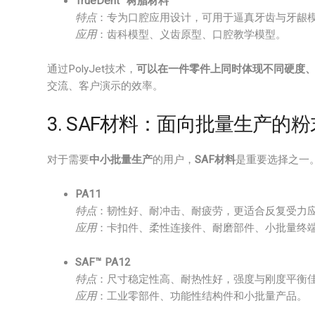
TrueDent™树脂材料
特点
：专为口腔应用设计，可用于逼真牙齿与牙龈
应用
：齿科模型、义齿原型、口腔教学模型。
通过PolyJet技术，
可以在一件零件上同时体现不同硬度
交流、客户演示的效率。
3. SAF材料：面向批量生产的
对于需要
中小批量生产
的用户，
SAF材料
是重要选择之一
PA11
特点
：韧性好、耐冲击、耐疲劳，更适合反复受力
应用
：卡扣件、柔性连接件、耐磨部件、小批量终
SAF™ PA12
特点
：尺寸稳定性高、耐热性好，强度与刚度平衡
应用
：工业零部件、功能性结构件和小批量产品。