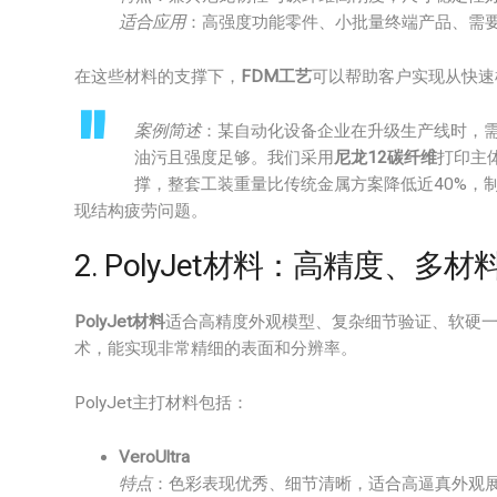
适合应用
：高强度功能零件、小批量终端产品、需
在这些材料的支撑下，
FDM工艺
可以帮助客户实现从快速
案例简述
：某自动化设备企业在升级生产线时，
油污且强度足够。我们采用
尼龙12碳纤维
打印主体
撑，整套工装重量比传统金属方案降低近40%，
现结构疲劳问题。
2. PolyJet材料：高精度、多
PolyJet材料
适合高精度外观模型、复杂细节验证、软硬
术，能实现非常精细的表面和分辨率。
PolyJet主打材料包括：
VeroUltra
特点
：色彩表现优秀、细节清晰，适合高逼真外观