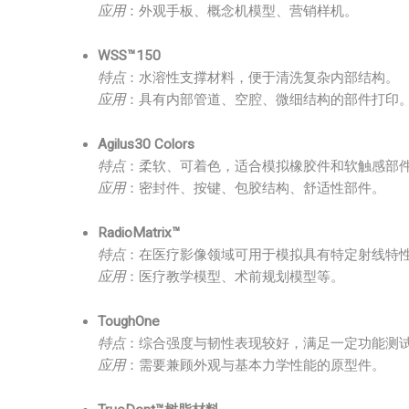
应用
：外观手板、概念机模型、营销样机。
WSS™150
特点
：水溶性支撑材料，便于清洗复杂内部结构。
应用
：具有内部管道、空腔、微细结构的部件打印
Agilus30 Colors
特点
：柔软、可着色，适合模拟橡胶件和软触感部
应用
：密封件、按键、包胶结构、舒适性部件。
RadioMatrix™
特点
：在医疗影像领域可用于模拟具有特定射线特
应用
：医疗教学模型、术前规划模型等。
ToughOne
特点
：综合强度与韧性表现较好，满足一定功能测
应用
：需要兼顾外观与基本力学性能的原型件。