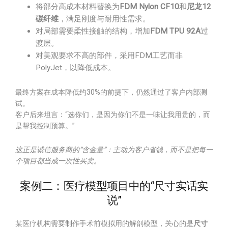
将部分高成本材料替换为
FDM Nylon CF10
和
尼龙12
碳纤维
，满足刚度与耐用性需求。
对局部需要柔性接触的结构，增加
FDM TPU 92A
过
渡层。
对美观要求不高的部件，采用FDM工艺而非
PolyJet，以降低成本。
最终方案在成本降低约30%的前提下，仍然通过了客户内部测
试。
客户后来坦言：“选你们，是因为你们不是一味让我用贵的，而
是帮我控制预算。”
这正是诚信服务商的“含金量”：主动为客户省钱，而不是把每一
个项目都当成一次性买卖。
案例二：医疗模型项目中的“尺寸实话实
说”
某医疗机构需要制作手术前模拟用的解剖模型，关心的是
尺寸