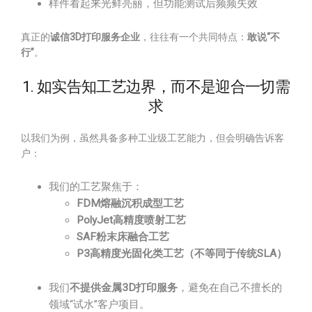
样件看起来光鲜亮丽，但功能测试后频频失效
真正的
诚信3D打印服务企业
，往往有一个共同特点：
敢说“不
行”
。
1. 如实告知工艺边界，而不是迎合一切需
求
以我们为例，虽然具备多种工业级工艺能力，但会明确告诉客
户：
我们的工艺聚焦于：
FDM熔融沉积成型工艺
PolyJet高精度喷射工艺
SAF粉末床融合工艺
P3高精度光固化类工艺（不等同于传统SLA）
我们
不提供金属3D打印服务
，避免在自己不擅长的
领域“试水”客户项目。