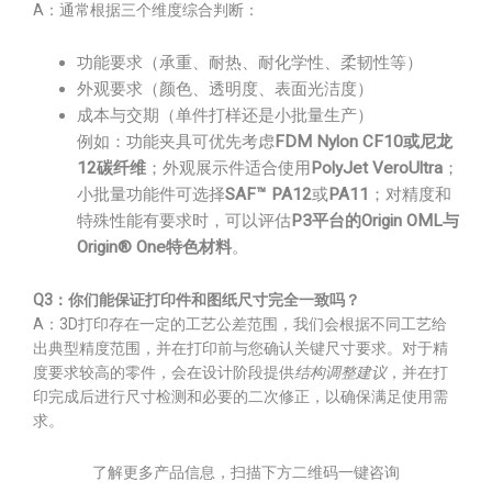
A：通常根据三个维度综合判断：
功能要求（承重、耐热、耐化学性、柔韧性等）
外观要求（颜色、透明度、表面光洁度）
成本与交期（单件打样还是小批量生产）
例如：功能夹具可优先考虑
FDM Nylon CF10或尼龙
12碳纤维
；外观展示件适合使用
PolyJet VeroUltra
；
小批量功能件可选择
SAF™ PA12
或
PA11
；对精度和
特殊性能有要求时，可以评估
P3平台的Origin OML与
Origin® One特色材料
。
Q3：你们能保证打印件和图纸尺寸完全一致吗？
A：3D打印存在一定的工艺公差范围，我们会根据不同工艺给
出典型精度范围，并在打印前与您确认关键尺寸要求。对于精
度要求较高的零件，会在设计阶段提供
结构调整建议
，并在打
印完成后进行尺寸检测和必要的二次修正，以确保满足使用需
求。
了解更多产品信息，扫描下方二维码一键咨询