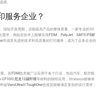
的选择。
打印服务企业？
、缩短开发周期，还能提高产品的整体质量。一家专业的3D
化需求，例如在技术上能够实现
FDM
、
PolyJet
、
SAF
和
P3材
ys
凭借其先进的技术和高质量的打印服务，成为了众多企业的
方案。其
FDM
技术被广泛应用于各个行业，包括汽车、航空航
n CF10
和
尼龙12碳纤维
等材料的独特应用，Stratasys能够承
材料如
VeroUltra
和
ToughOne
也使其能够满足复杂的设计需求，