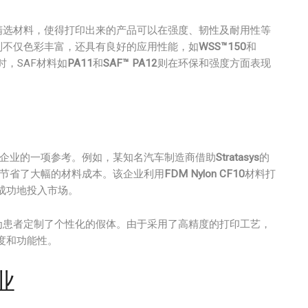
精选材料，使得打印出来的产品可以在强度、韧性及耐用性等
材料系列不仅色彩丰富，还具有良好的应用性能，如
WSS™150
和
，SAF材料如
PA11
和
SAF™ PA12
则在环保和强度方面表现
务企业的一项参考。例如，某知名汽车制造商借助
Stratasys
的
，节省了大幅的材料成本。该企业利用
FDM Nylon CF10
材料打
成功地投入市场。
为患者定制了个性化的假体。由于采用了高精度的打印工艺，
度和功能性。
业