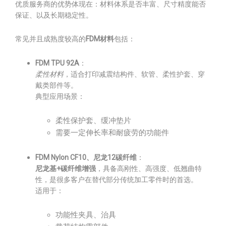
优质服务商的优势体现在：材料体系是否丰富、尺寸精度能否
保证、以及长期稳定性。
常见并且成熟度较高的
FDM材料
包括：
FDM TPU 92A
：
柔性材料
，适合打印减震结构件、软管、柔性护套、穿
戴类部件等。
典型应用场景：
柔性保护套、缓冲垫片
需要一定伸长率和耐疲劳的功能件
FDM Nylon CF10、尼龙12碳纤维
：
尼龙基+碳纤维增强
，具备高刚性、高强度、低翘曲特
性，是很多客户在替代部分传统加工零件时的首选。
适用于：
功能性夹具、治具