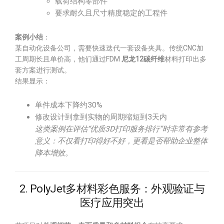
载荷结构零部件
要求耐久且尺寸精度稳定的工程件
案例小结
：
某自动化设备公司，需要快速迭代一套设备夹具。传统CNC加
工周期长且单价高，他们通过FDM
尼龙12碳纤维
材料打印出多
套方案进行测试。
结果显示：
单件成本下降约30%
修改设计到拿到实物的周期缩短到3天内
这类案例在评估“优质3D打印服务排行”时非常有参考
意义：不仅看打印得好不好，更看是否帮助企业整体
降本增效。
2. PolyJet多材料彩色服务：外观验证与
医疗应用突出