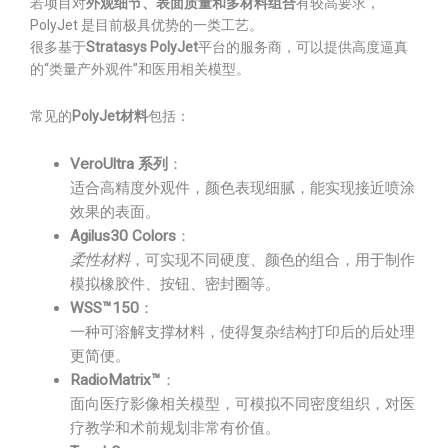
若项目对
外观细节、表面质量和多材料组合
有较高要求，
PolyJet 是目前极具优势的一类工艺。
很多基于
Stratasys PolyJet
平台的服务商，可以提供高度逼真
的“类量产外观件”和医用相关模型。
常见的
PolyJet材料
包括：
VeroUltra 系列
：
适合高精度外观件，颜色表现细腻，能实现接近喷涂
效果的表面。
Agilus30 Colors
：
柔性材料
，可实现不同硬度、颜色的组合，用于制作
模拟橡胶件、按钮、密封圈等。
WSS™150
：
一种可溶解支撑材料，使得复杂结构打印后的后处理
更简便。
RadioMatrix™
：
面向医疗影像相关模型，可模拟不同密度组织，对医
疗教学和术前规划非常有价值。