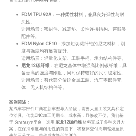
目前主推的
FDM材料
包括：
FDM TPU 92A
：一种柔性材料，兼具良好弹性与耐
久性。
适用场景：密封件、减震垫、柔性连接结构、穿戴类
配件等。
FDM Nylon CF10
：添加短切碳纤维的尼龙材料，刚
度与强度均有显著提升。
适用场景：轻量化支架、工装手柄、承力结构件等。
尼龙12碳纤维
：在尼龙基体中增强高比例碳纤维，具
备更高的强度与刚度，同时保持较好的尺寸稳定性。
适用场景：替代部分传统金属工装、汽车零部件壳
体、无人机结构件等。
案例简述：
某汽车零部件厂商在新车型导入阶段，需要大量工装夹具和定
位治具。传统CNC加工周期长、成本高，且修改不便。我们基
于
Stratasys
平台，选用
尼龙12碳纤维
材料完成了多种夹具方
案，在保持刚度与耐用性的前提下，将整体交付周期缩短至原
先的三分之一，单件成本降低约30%。