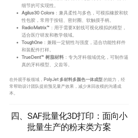
细节的可实现性。
Agilus30 Colors
：兼具柔性与多色，可模拟橡胶和软
性包胶，常用于按钮、密封圈、软触摸手柄。
RadioMatrix™
：用于需要X射线可视化模拟的模型，
适合医疗研发和教学领域。
ToughOne
：兼顾一定韧性与强度，适合功能性样件
和装配件打样。
TrueDent™ 树脂材料
：专为牙科领域优化，可制作逼
真的牙科模型、义齿等。
在外观手板领域，
PolyJet 多材料多颜色一体成型
的能力，经
常帮助设计团队提前预见量产效果，减少来回改模的沟通成
本。
四、SAF批量化3D打印：面向小
批量生产的粉末类方案