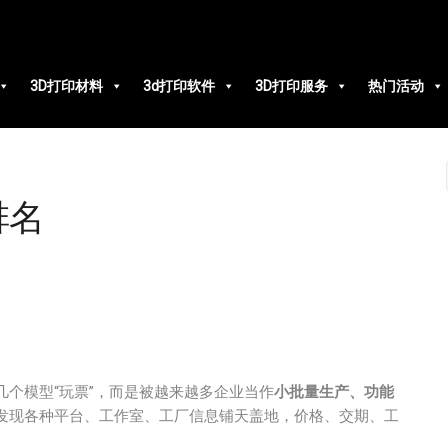
3D打印材料
3d打印软件
3D打印服务
热门活动
排名
几个模型“玩票”，而是被越来越多企业当作
小批量生产、功能
会发现各种平台、工作室、工厂信息铺天盖地，价格、交期、工
。