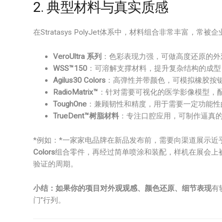
2. 典型材料与真实质感
在Stratasys PolyJet体系中，材料组合非常丰富，常
VeroUltra 系列
：色彩表现力强，可做高度还原的外
WSS™150
：可溶解支撑材料，提升复杂结构的成型
Agilus30 Colors
：高弹性并带颜色，可模拟橡胶按
RadioMatrix™
：针对需要可视化的医学影像模型，
ToughOne
：兼顾韧性和精度，用于需要一定功能性
TrueDent™树脂材料
：专注口腔应用，可制作逼真
*例如：*一家家电品牌在新品发布前，需要向渠道展示近乎“量
Colors
组合零件，再经过简单喷涂和装配，样机在展会上
验证的周期。
小结：
如果你的项目对
外观观感、颜色还原、细节表现
有
门”行列。