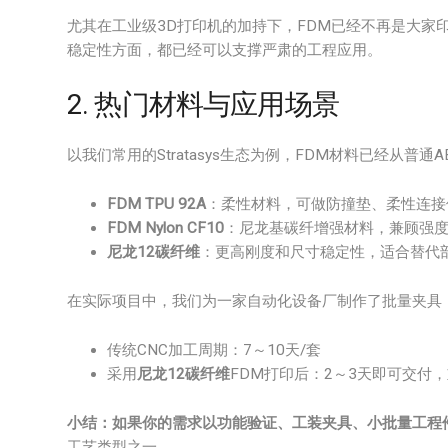
尤其在工业级3D打印机的加持下，FDM已经不再是大家
稳定性方面，都已经可以支撑严肃的工程应用。
2. 热门材料与应用场景
以我们常用的Stratasys生态为例，FDM材料已经从普
FDM TPU 92A
：柔性材料，可做防撞垫、柔性连接
FDM Nylon CF10
：尼龙基碳纤增强材料，兼顾强
尼龙12碳纤维
：更高刚度和尺寸稳定性，适合替代
在实际项目中，我们为一家自动化设备厂制作了批量夹具
传统CNC加工周期：7～10天/套
采用
尼龙12碳纤维
FDM打印后：2～3天即可交付
小结：
如果你的需求以
功能验证、工装夹具、小批量工程
工艺类型之一。