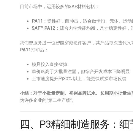
目前市场中，运用较多的SAF材料包括：
PA11
：韧性好，耐冲击，适合做卡扣、壳体、运动
SAF™ PA12
：综合力学性能均衡，尺寸稳定性好，
我们曾服务过一位智能穿戴硬件客户，其产品每次迭代只
PA11
打印后：
模具投入直接省掉
单价略高于大批量注塑，但综合开发成本下降明显
上市速度提升约30% 以上，能更快试探市场反馈
小结：
对于
小批量定制、初创品牌试水、长周期小批量生
为许多企业的“第二生产线”。
四、P3精细制造服务：细