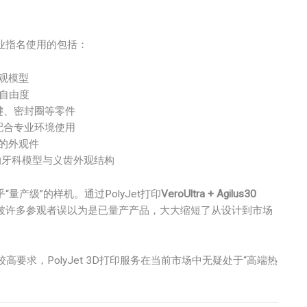
被企业指名使用的包括：
观模型
自由度
键、密封圈等零件
配合专业环境使用
的外观件
的牙科模型与义齿外观结构
产级”的样机。通过PolyJet打印
VeroUltra + Agilus30
被许多参观者误以为是已量产产品，大大缩短了从设计到市场
较高要求，PolyJet 3D打印服务在当前市场中无疑处于“高端热