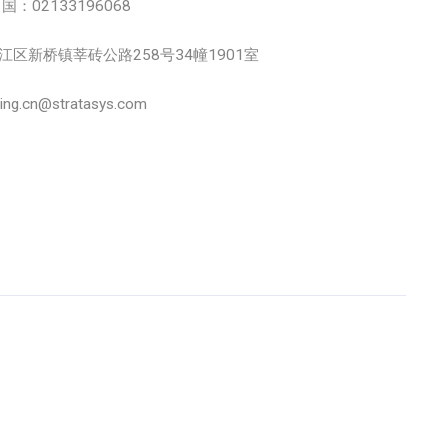
中国：02133196068
市松江区新桥镇莘砖公路258号34幢1901室
.cn@stratasys.com