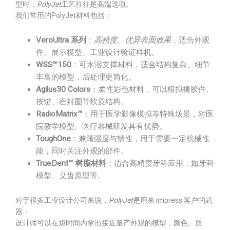
型时，
PolyJet
工艺往往是高端选项。
我们常用的PolyJet材料包括：
VeroUltra 系列
：
高精度、优异表面效果
，适合外观
件、展示模型、工业设计验证样机。
WSS™150
：可水溶支撑材料，适合结构复杂、细节
丰富的模型，后处理更简化。
Agilus30 Colors
：柔性彩色材料，可以模拟橡胶件、
按键、密封圈等软质结构。
RadioMatrix™
：用于医学影像模拟等特殊场景，对医
院教学模型、医疗器械研发具有优势。
ToughOne
：兼顾强度与韧性，用于需要一定机械性
能，同时关注外观的部件。
TrueDent™ 树脂材料
：适合高精度牙科应用，如牙科
模型、义齿原型等。
对于很多工业设计公司来说，
PolyJet
是用来 impress 客户的武
器：
设计师可以在短时间内拿出接近量产外观的模型，颜色、质