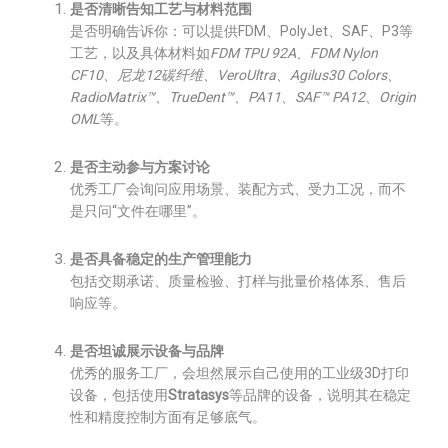
是否清晰告知工艺与材料范围
是否明确告诉你：可以提供FDM、PolyJet、SAF、P3等
工艺，以及具体材料如
FDM TPU 92A、FDM Nylon
CF10、尼龙12碳纤维、VeroUltra、Agilus30 Colors、
RadioMatrix™、TrueDent™、PA11、SAF™ PA12、Origin
OML
等。
是否主动参与方案讨论
优秀工厂会询问应用场景、装配方式、受力工况，而不
是只问“文件在哪里”。
是否具备稳定的生产管理能力
包括交期承诺、质量检验、打样与批量价格体系、售后
响应等。
是否坦诚展示设备与品牌
优秀的服务工厂，会坦然展示自己使用的工业级3D打印
设备，包括使用
Stratasys
等品牌的设备，说明其在稳定
性和精度控制方面有足够底气。