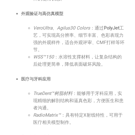
外观验证与高仿真模型
VeroUltra、Agilus30 Colors
：通过
PolyJet
工
艺，可实现高分辨率、细节丰富、色彩表现力
强的外观样件，适合外观评审、CMF打样等环
节。
WSS™150
：水溶性支撑材料，让复杂结构的
后处理更简单，降低表面破坏风险。
医疗与牙科应用
TrueDent™树脂材料
：能够用于牙科应用，实
现精细的解剖结构和逼真色彩，方便医生和患
者沟通。
RadioMatrix™
：具有特定X射线特性，可用于
医疗相关模型制作。