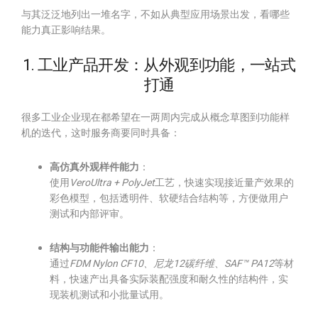
与其泛泛地列出一堆名字，不如从典型应用场景出发，看哪些
能力真正影响结果。
1. 工业产品开发：从外观到功能，一站式
打通
很多工业企业现在都希望在一两周内完成从概念草图到功能样
机的迭代，这时服务商要同时具备：
高仿真外观样件能力
：
使用
VeroUltra + PolyJet
工艺，快速实现接近量产效果的
彩色模型，包括透明件、软硬结合结构等，方便做用户
测试和内部评审。
结构与功能件输出能力
：
通过
FDM Nylon CF10、尼龙12碳纤维
、
SAF™ PA12
等材
料，快速产出具备实际装配强度和耐久性的结构件，实
现装机测试和小批量试用。