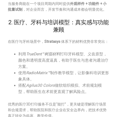
当服务商能在一个项目周期内同时提供
外观样件 + 功能件 + 小
批量试制
，对企业而言，开发节奏和沟通成本都会明显优化。
2. 医疗、牙科与培训模型：真实感与功能
兼顾
在医疗与牙科场景中，
Stratasys
体系下的材料优势非常突出：
利用
TrueDent™树脂材料
打印牙科模型、义齿原型，
颜色和透明度高度逼真，有助于医生与患者沟通治疗
方案。
使用
RadioMatrix™
制作教学模型，让影像科培训更形
象具体。
搭配
Agilus30 Colors
做软组织模拟、术前规划模
型，帮助医生在术前更直观了解风险点。
优秀的医疗3D打印服务不仅是“能打”，更关键是理解医疗场景
和合规需求，帮助医院和医疗企业在安全边界内，把技术优势
真正转化为临床、教学价值。