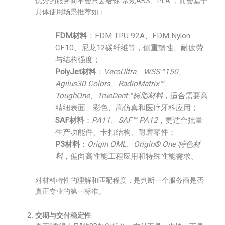
优秀的服务商不会只丢给你“常规ABS、PLA”，而会基于
具体使用场景推荐如：
FDM材料
：FDM TPU 92A、FDM Nylon
CF10、尼龙12碳纤维等，侧重韧性、耐疲劳
与结构强度；
PolyJet材料
：
VeroUltra、WSS™150、
Agilus30 Colors、RadioMatrix™、
ToughOne、TrueDent™树脂材料
，适合需要高
精细表面、彩色、高仿真和医疗牙科应用；
SAF材料
：
PA11、SAF™ PA12
，更适合批量
生产功能件、卡扣结构、耐磨零件；
P3材料
：
Origin OML、Origin® One 特色材
料
，偏向高性能工程应用和特殊性能需求。
对材料特性的理解和匹配程度，是判断一个服务商是否
真正专业的第一标准。
交期与交付稳定性