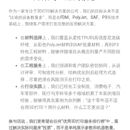
作为一家专注于3D打印解决方案的公司，我们的目标从来不是
“比谁的设备数量多”，而是在
FDM、PolyJet、SAF、P3
等技术
基础上，围绕客户需求打造完整的应用解决方案。
在
材料选择
上，我们覆盖从柔性TPU到高强度尼龙碳
纤维、从彩色PolyJet材料到SAF批量材料，再到P3
特色工程材料，能够伴随项目从概念到量产不同阶段
的需求变化。
在
工程服务
上，我们强调和客户团队密切协同，从设
计评审、可制造性分析、结构优化到后处理方式选
择，尽量把潜在风险消灭在打印之前。
在
行业实践
上，我们已经在工业制造、消费电子、汽
车零部件、医疗与牙科等多个领域积累了丰富的项目
经验，能够用真实案例为你判断：“这个零件适不适
合用3D打印？用什么材料、什么工艺更合适？”
换句话说，我们更希望在任何“优秀3D打印服务排行榜”中，通
过解决实际问题来“投票”，而不是单纯展示参数和机器数量。