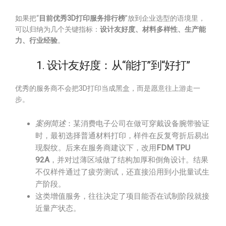
如果把“
目前优秀3D打印服务排行榜
”放到企业选型的语境里，
可以归纳为几个关键指标：
设计友好度、材料多样性、生产能
力、行业经验
。
1. 设计友好度：从“能打”到“好打”
优秀的服务商不会把3D打印当成黑盒，而是愿意往上游走一
步。
案例简述
：某消费电子公司在做可穿戴设备腕带验证
时，最初选择普通材料打印，样件在反复弯折后易出
现裂纹。后来在服务商建议下，改用
FDM TPU
92A
，并对过薄区域做了结构加厚和倒角设计。结果
不仅样件通过了疲劳测试，还直接沿用到小批量试生
产阶段。
这类增值服务，往往决定了项目能否在试制阶段就接
近量产状态。