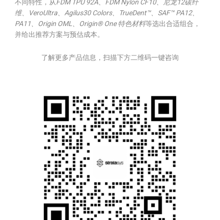
不同特性，从
FDM TPU 92A、FDM Nylon CF10、尼龙12碳纤
维、VeroUltra、Agilus30 Colors、TrueDent™、SAF™ PA12、
PA11、Origin OML、Origin® One 特色材料
等选出合适组合，
并给出推荐方案与预估成本。
了解更多产品信息，扫描下方二维码一键咨询