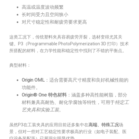
高温或温度波动频繁
长时间受力且空间狭小
对尺寸稳定性和耐疲劳要求更高
这类工况下，传统塑料夹具容易疲劳开裂，选材变得尤其关
键。P3（Programmable PhotoPolymerization 3D 打印）技术
所搭配的材料，在力学性能和稳定性中找到了不错的平衡点。
典型材料：
Origin OML
：适合需要高尺寸精度和良好机械性能的
功能件。
Origin® One 特色材料
：涵盖多种高性能树脂，部分
材料兼具高耐热、耐化学腐蚀等特性，可用于
特定工
艺夹具和实验工装
。
虽然P3在工装夹具的应用目前还多集中在
高端、特殊工况
场
景，但对一些对工艺稳定性要求极高的行业（如电子装配、医
疗设备装配等）已展现出明显优势。