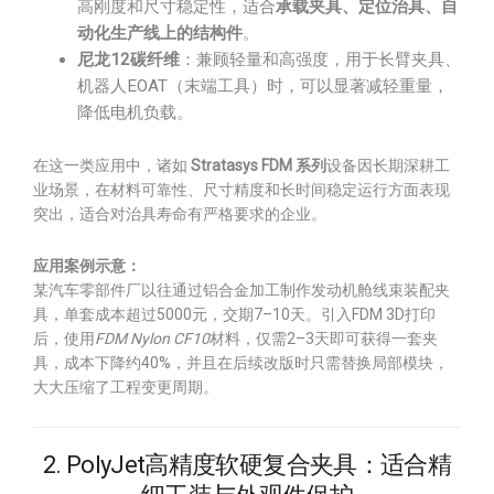
高刚度和尺寸稳定性，适合
承载夹具、定位治具、自
动化生产线上的结构件
。
尼龙12碳纤维
：兼顾轻量和高强度，用于长臂夹具、
机器人EOAT（末端工具）时，可以显著减轻重量，
降低电机负载。
在这一类应用中，诸如
Stratasys FDM 系列
设备因长期深耕工
业场景，在材料可靠性、尺寸精度和长时间稳定运行方面表现
突出，适合对治具寿命有严格要求的企业。
应用案例示意：
某汽车零部件厂以往通过铝合金加工制作发动机舱线束装配夹
具，单套成本超过5000元，交期7–10天。引入FDM 3D打印
后，使用
FDM Nylon CF10
材料，仅需2–3天即可获得一套夹
具，成本下降约40%，并且在后续改版时只需替换局部模块，
大大压缩了工程变更周期。
2. PolyJet高精度软硬复合夹具：适合精