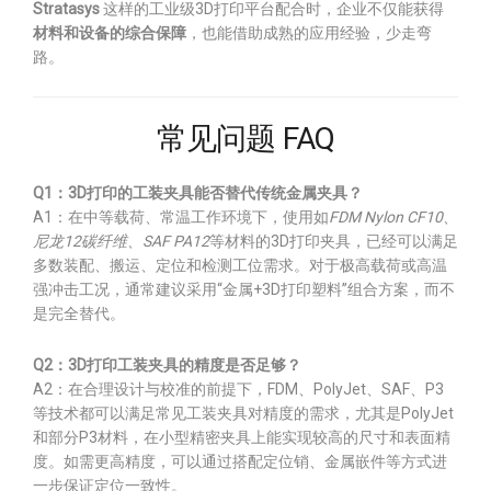
Stratasys
这样的工业级3D打印平台配合时，企业不仅能获得
材料和设备的综合保障
，也能借助成熟的应用经验，少走弯
路。
常见问题 FAQ
Q1：3D打印的工装夹具能否替代传统金属夹具？
A1：在中等载荷、常温工作环境下，使用如
FDM Nylon CF10、
尼龙12碳纤维、SAF PA12
等材料的3D打印夹具，已经可以满足
多数装配、搬运、定位和检测工位需求。对于极高载荷或高温
强冲击工况，通常建议采用“金属+3D打印塑料”组合方案，而不
是完全替代。
Q2：3D打印工装夹具的精度是否足够？
A2：在合理设计与校准的前提下，FDM、PolyJet、SAF、P3
等技术都可以满足常见工装夹具对精度的需求，尤其是PolyJet
和部分P3材料，在小型精密夹具上能实现较高的尺寸和表面精
度。如需更高精度，可以通过搭配定位销、金属嵌件等方式进
一步保证定位一致性。