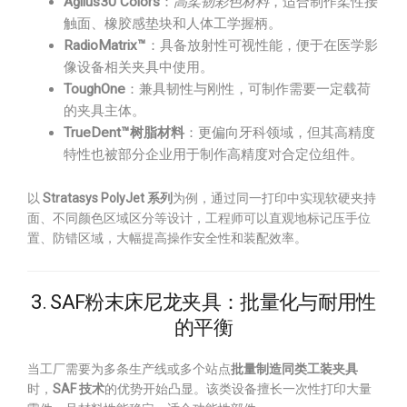
Agilus30 Colors
：
高柔韧彩色材料
，适合制作柔性接
触面、橡胶感垫块和人体工学握柄。
RadioMatrix™
：具备放射性可视性能，便于在医学影
像设备相关夹具中使用。
ToughOne
：兼具韧性与刚性，可制作需要一定载荷
的夹具主体。
TrueDent™树脂材料
：更偏向牙科领域，但其高精度
特性也被部分企业用于制作高精度对合定位组件。
以
Stratasys PolyJet 系列
为例，通过同一打印中实现软硬夹持
面、不同颜色区域区分等设计，工程师可以直观地标记压手位
置、防错区域，大幅提高操作安全性和装配效率。
3. SAF粉末床尼龙夹具：批量化与耐用性
的平衡
当工厂需要为多条生产线或多个站点
批量制造同类工装夹具
时，
SAF 技术
的优势开始凸显。该类设备擅长一次性打印大量