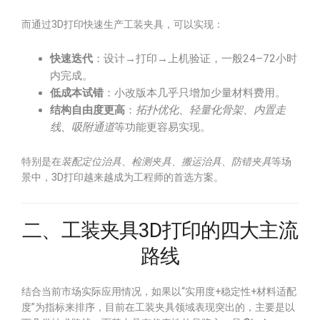
而通过3D打印快速生产工装夹具，可以实现：
快速迭代
：设计→打印→上机验证，一般24–72小时
内完成。
低成本试错
：小改版本几乎只增加少量材料费用。
结构自由度更高
：
拓扑优化、轻量化骨架、内置走
线、吸附通道
等功能更容易实现。
特别是在
装配定位治具、检测夹具、搬运治具、防错夹具
等场
景中，3D打印越来越成为工程师的首选方案。
二、工装夹具3D打印的四大主流
路线
结合当前市场实际应用情况，如果以“实用度+稳定性+材料适配
度”为指标来排序，目前在工装夹具领域表现突出的，主要是以