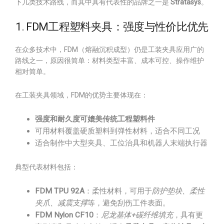
下几类技术路线，而其中具有代表性的品牌之一是
Stratasys
。
1. FDM工程塑料夹具：强度与性价比优先
在众多技术中，FDM（熔融沉积成型）仍是工装夹具应用广的
路线之一，原因很简单：材料类型丰富、成本可控、操作维护
相对简单。
在工装夹具领域，FDM的优势主要体现在：
强度和耐久度可媲美传统工程塑料件
可用材料覆盖硬质塑料到弹性材料，适合不同工况
适合制作中大型夹具、工位治具和机器人末端执行器
典型代表材料包括：
FDM TPU 92A
：柔性材料，可用于
防护垫块、柔性
夹爪、减震支撑
等，避免刮伤工件表面。
FDM Nylon CF10
：
尼龙基体+碳纤维填充
，具有更