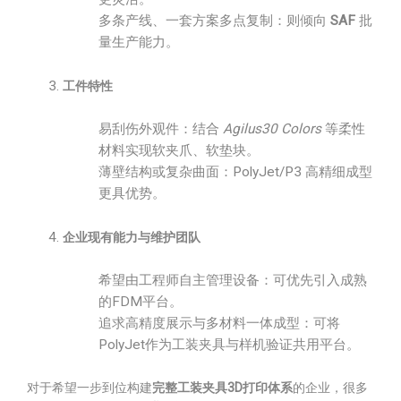
多条产线、一套方案多点复制：则倾向
SAF
批
量生产能力。
工件特性
易刮伤外观件：结合
Agilus30 Colors
等柔性
材料实现软夹爪、软垫块。
薄壁结构或复杂曲面：PolyJet/P3 高精细成型
更具优势。
企业现有能力与维护团队
希望由工程师自主管理设备：可优先引入成熟
的FDM平台。
追求高精度展示与多材料一体成型：可将
PolyJet作为工装夹具与样机验证共用平台。
对于希望一步到位构建
完整工装夹具3D打印体系
的企业，很多