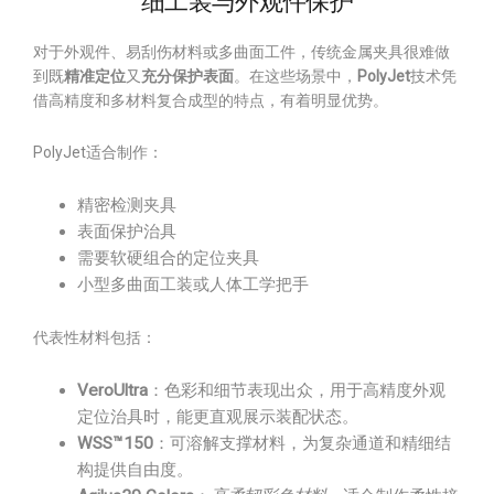
细工装与外观件保护
对于外观件、易刮伤材料或多曲面工件，传统金属夹具很难做
到既
精准定位
又
充分保护表面
。在这些场景中，
PolyJet
技术凭
借高精度和多材料复合成型的特点，有着明显优势。
PolyJet适合制作：
精密检测夹具
表面保护治具
需要软硬组合的定位夹具
小型多曲面工装或人体工学把手
代表性材料包括：
VeroUltra
：色彩和细节表现出众，用于高精度外观
定位治具时，能更直观展示装配状态。
WSS™150
：可溶解支撑材料，为复杂通道和精细结
构提供自由度。