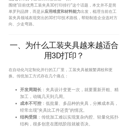
围绕“目前优秀工装夹具3D打印排行”这个话题，本文并不是简
单罗列品牌，而是从
应用维度和材料能力
出发，梳理当前在工
装夹具领域表现突出的3D打印技术路线，帮助制造企业选对方
向、少走弯路。
一、为什么工装夹具越来越适合
用3D打印？
在自动化与定制化并行的工厂里，工装夹具被频繁调校和更
换。传统加工方式存在几个痛点：
开发周期长
：夹具设计变更一次，就要重新开粗、精
加工，动辄几天到几周。
成本不可控
：低批量、多品种的夹具，分摊成本高，
经常出现“夹具比工件还贵”的情况。
结构受限
：传统加工难以实现复杂内腔、轻量化拓扑
结构，很多创意在图纸阶段就被否决。