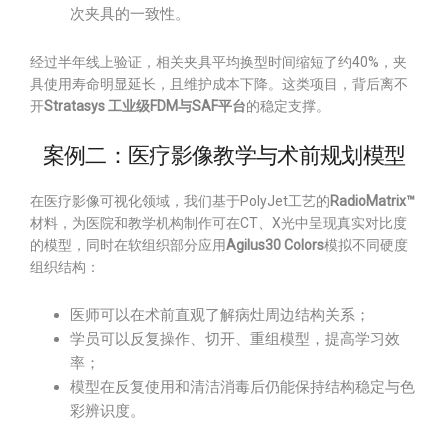
次夹具的一致性。
经过半年线上验证，相关夹具平均换型时间缩短了约40%，夹
具使用寿命明显延长，且维护成本下降。这类项目，背后离不
开
Stratasys 工业级FDM与SAF平台
的稳定支撑。
案例二：医疗影像教学与术前规划模型
在医疗影像可视化领域，我们基于PolyJet工艺的
RadioMatrix™
材料，为医院和教学机构制作可在CT、X光中呈现真实对比度
的模型，同时在软组织部分应用
Agilus30 Colors
模拟不同硬度
组织结构：
医师可以在术前直观了解病灶周边结构关系；
学员可以反复操作、切开、重组模型，提高学习效
率；
模型在反复使用和清洁消毒后仍能保持结构稳定与色
彩辨识度。