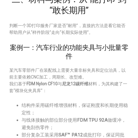
“敢长期用”
判断一个3D打印服务厂家是否“耐用”，直接的方法是看它能否
帮助用户从“样件阶段”走向“长期实际使用”。
案例一：汽车行业的功能夹具与小批量零
件
某汽车零部件厂在装配线上需要大量非标夹具和定位治具，以
前主要依赖CNC加工，周期长、改型难。
我们基于
FDM Nylon CF10
与
尼龙12碳纤维
材料，为其构建了一
套“模块化夹具库”：
结构件采用碳纤维增强材料，保证刚度和长期使用稳
定性；
与线体接触的部位部分使用
FDM TPU 92A
做缓冲，
避免刮伤零件；
部分复杂工装采用
SAF™ PA12
成批打印，保证同批