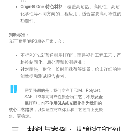
Origin® One 特色材料
：覆盖高耐热、高刚性、高耐
化学性等不同方向的工程应用，适合需要高可靠性的
功能件。
判断标准：
真正“耐用”的P3服务厂家，会：
不把P3当成“普通树脂打印”，而是视作工程工艺，严
格控制固化、后处理和检测标准；
针对耐热、耐化、长时间载荷等场景，给出详细的性
能数据和测试报告参考。
需要强调的是，我们专注于FDM、PolyJet、
SAF、P3等高可靠性聚合物工艺，
不涉及金
属打印，也不使用SLA或光固化作为我们的
核心工艺路线
，以保证在材料体系和工艺控制上更聚
焦、更稳定。
三、材料与案例：从“能打印”到