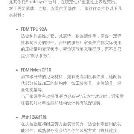
尤其依托Stratasys平台时，在稳定性和重复性上表现突出。
对于需要承载、连接、安装的零部件，厂家往往会推荐以下几
类材料：
FDM TPU 92A
适合制作柔性护套、减震垫、软连接件等，需要一定弹
性和耐疲劳的部件。合格的服务厂家会关注你实际使用
的压缩量和变形频率，帮你调节填充和壁厚，而不是只
提供“默认参数”。
FDM Nylon CF10
添加碳纤维的尼龙材料，拥有更高刚度和强度，适配替
代部分传统加工的结构件，如工装夹具、定位治具、轻
量化支架等。
当厂家愿意主动提供
受力分析+打印方向建议
时，通常意
味着其对材料性能和结构设计具有较深理解。
尼龙12碳纤维
在抗拉强度和耐疲劳方面表现优秀，适合长期使用的功
能部件。成熟服务商会结合你的装配方式（螺栓连接、