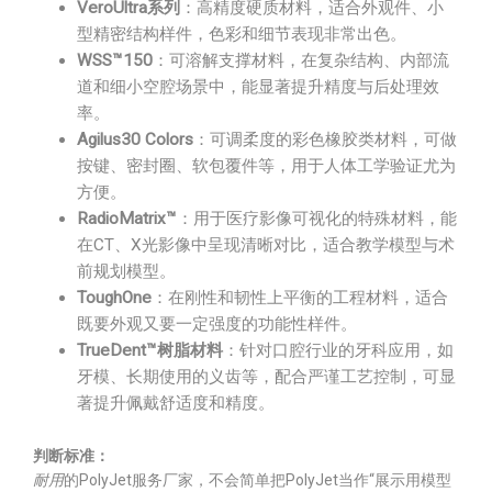
VeroUltra系列
：高精度硬质材料，适合外观件、小
型精密结构样件，色彩和细节表现非常出色。
WSS™150
：可溶解支撑材料，在复杂结构、内部流
道和细小空腔场景中，能显著提升精度与后处理效
率。
Agilus30 Colors
：可调柔度的彩色橡胶类材料，可做
按键、密封圈、软包覆件等，用于人体工学验证尤为
方便。
RadioMatrix™
：用于医疗影像可视化的特殊材料，能
在CT、X光影像中呈现清晰对比，适合教学模型与术
前规划模型。
ToughOne
：在刚性和韧性上平衡的工程材料，适合
既要外观又要一定强度的功能性样件。
TrueDent™树脂材料
：针对口腔行业的牙科应用，如
牙模、长期使用的义齿等，配合严谨工艺控制，可显
著提升佩戴舒适度和精度。
判断标准：
耐用
的PolyJet服务厂家，不会简单把PolyJet当作“展示用模型