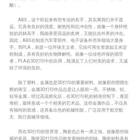
酸）。
ABS，这个听起来有些专业的名字，其实离我们并不遥
远。它具有良好的强度、耐热性和抗冲击性，就像一个身怀绝
技的武林高手，既能承受高温的炙烤，又能抗击外界的冲击。
因此，ABS在制造汽车零部件、电子设备外壳等领域大显身
手。而PLA，则是一位环保主义者。它由可再生资源如玉米淀
粉制成，具有良好的生物降解性。就像一位绿色环保的倡导
者，PLA在3D打印中的应用，既满足了人们对美的追求，又减
轻了环境的负担。
除了塑料，金属也是3D打印的重要材料。就像那些熠熠生
辉的珠宝，金属3D打印作品总是让人眼前一亮。不锈钢、铝、
钛等金属，经过高温熔化后，在3D打印机的精准控制下，逐层
堆积，最终形成一个个精美的艺术品。这些金属作品，不仅具
有独特的质感，还具备出色的机械性能，广泛应用于航空航
天、医疗器械等领域。
而在3D打印的世界里，陶瓷也占有一席之地。就像那些细
腻的瓷器，陶瓷3D打印作品散发着独特的韵味。陶瓷材料具有