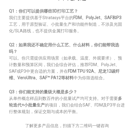
Q1：你们可以提供哪些3D打印工艺？
我们主要提供基于Stratasys平台的
FDM、PolyJet、SAF和P3
工艺，用于原型验证、小批量生产和功能件制造，不涉及光固
化/SLA路线，也不提供金属打印服务。
Q2：如果我还不确定用什么工艺、什么材料，你们能帮我选
吗？
可以。你只需提供应用场景（如承载、温度、外观要求）、预
计数量和预算区间，我们会综合评估，推荐FDM、PolyJet、
SAF或P3中更合适的方案，并在
FDM TPU 92A、尼龙12碳纤
维、VeroUltra、SAF™ PA12等材料
中为你筛选组合。
Q3：你们能支持的量级大概是多少？
从单件概念样品到数百件的小批量试产均可支持。对于需要
多
轮迭代+小批量生产
的项目，我们会结合SAF、FDM及P3平台进
行整体规划，保证交期与成本的平衡。
了解更多产品信息，扫描下方二维码一键咨询