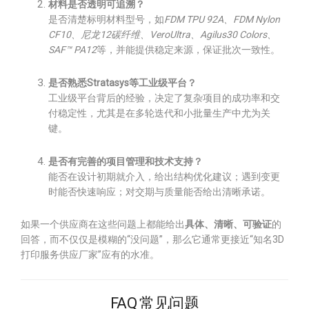
材料是否透明可追溯？
是否清楚标明材料型号，如
FDM TPU 92A、FDM Nylon
CF10、尼龙12碳纤维、VeroUltra、Agilus30 Colors、
SAF™ PA12
等，并能提供稳定来源，保证批次一致性。
是否熟悉Stratasys等工业级平台？
工业级平台背后的经验，决定了复杂项目的成功率和交
付稳定性，尤其是在多轮迭代和小批量生产中尤为关
键。
是否有完善的项目管理和技术支持？
能否在设计初期就介入，给出结构优化建议；遇到变更
时能否快速响应；对交期与质量能否给出清晰承诺。
如果一个供应商在这些问题上都能给出
具体、清晰、可验证
的
回答，而不仅仅是模糊的“没问题”，那么它通常更接近“知名3D
打印服务供应厂家”应有的水准。
FAQ 常见问题