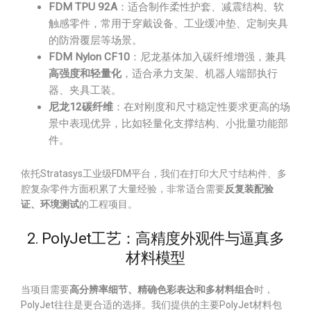
FDM TPU 92A
：适合制作柔性护套、减震结构、软
触感零件，常用于穿戴设备、工业缓冲垫、定制夹具
的防滑覆层等场景。
FDM Nylon CF10
：尼龙基体加入碳纤维增强，兼具
高强度和轻量化
，适合承力支架、机器人端部执行
器、夹具工装。
尼龙12碳纤维
：在对刚度和尺寸稳定性要求更高的场
景中表现优异，比如轻量化支撑结构、小批量功能部
件。
依托Stratasys工业级FDM平台，我们在打印大尺寸结构件、多
腔复杂零件方面积累了大量经验，非常适合需要
反复装配验
证、环境测试
的工程项目。
2. PolyJet工艺：高精度外观件与逼真多
材料模型
当项目需要
高分辨率细节、精确色彩表达和多材料组合
时，
PolyJet往往是更合适的选择。我们提供的主要PolyJet材料包