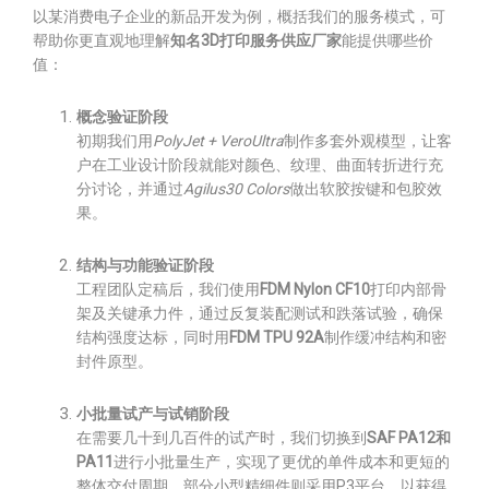
以某消费电子企业的新品开发为例，概括我们的服务模式，可
帮助你更直观地理解
知名3D打印服务供应厂家
能提供哪些价
值：
概念验证阶段
初期我们用
PolyJet + VeroUltra
制作多套外观模型，让客
户在工业设计阶段就能对颜色、纹理、曲面转折进行充
分讨论，并通过
Agilus30 Colors
做出软胶按键和包胶效
果。
结构与功能验证阶段
工程团队定稿后，我们使用
FDM Nylon CF10
打印内部骨
架及关键承力件，通过反复装配测试和跌落试验，确保
结构强度达标，同时用
FDM TPU 92A
制作缓冲结构和密
封件原型。
小批量试产与试销阶段
在需要几十到几百件的试产时，我们切换到
SAF PA12和
PA11
进行小批量生产，实现了更优的单件成本和更短的
整体交付周期。部分小型精细件则采用P3平台，以获得