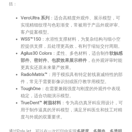
括：
VeroUltra 系列
：适合高精度外观件、展示模型，可
实现精细纹理与色彩渐变，常被用于产品外观评审、
客户提案模型。
WSS™150
：水溶性支撑材料，为复杂结构与细小空
腔提供支撑，后处理更高效，有利于缩短交付周期。
Agilus30 Colors
：柔性、多色材料，适合制作
软触感
部件、密封件、包胶效果展示样件
，在外观评审时能
更真实还原未来量产效果。
RadioMatrix™
：用于模拟具有特定射线衰减特性的部
件，常见于需要影像识别或医疗教学用模型。
ToughOne
：在需要兼顾强度与刚度的外观件中表现
稳定，适合功能演示模型。
TrueDent™ 树脂材料
：专为高仿真牙科应用设计，可
用于制作逼真的牙科模型，满足牙科医生和技工对精
度与外观的双重要求。
通过PolyJet，可以在一次打印中实现
多硬度、多颜色、多透明