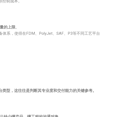
你控制成本。
量的上限
。
系，使得在FDM、PolyJet、SAF、P3等不同工艺平台
台类型，这往往是判断其专业度和交付能力的关键参考。
是
缺少懂产品、懂工程的沟通对象
。