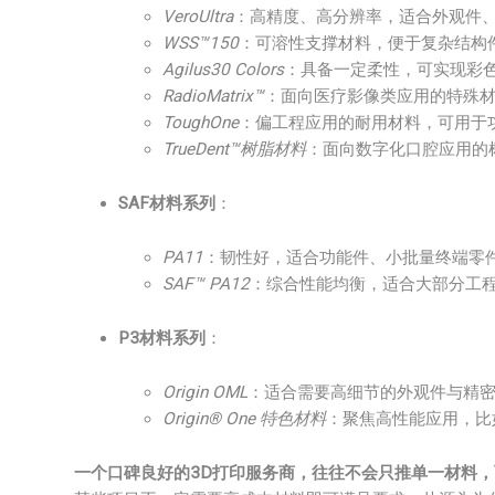
VeroUltra
：高精度、高分辨率，适合外观件
WSS™150
：可溶性支撑材料，便于复杂结构
Agilus30 Colors
：具备一定柔性，可实现彩
RadioMatrix™
：面向医疗影像类应用的特殊
ToughOne
：偏工程应用的耐用材料，可用于
TrueDent™树脂材料
：面向数字化口腔应用的
SAF材料系列
：
PA11
：韧性好，适合功能件、小批量终端零
SAF™ PA12
：综合性能均衡，适合大部分工
P3材料系列
：
Origin OML
：适合需要高细节的外观件与精
Origin® One 特色材料
：聚焦高性能应用，比
一个口碑良好的3D打印服务商，往往不会只推单一材料