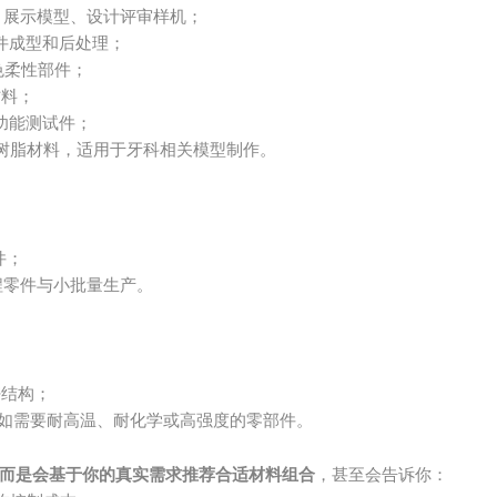
、展示模型、设计评审样机；
件成型和后处理；
色柔性部件；
材料；
功能测试件；
树脂材料，适用于牙科相关模型制作。
件；
程零件与小批量生产。
密结构；
如需要耐高温、耐化学或高强度的零部件。
，而是会基于你的真实需求推荐合适材料组合
，甚至会告诉你：