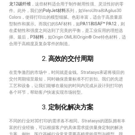
龙12碳纤维
，这些材料适合用于制作耐用性强、灵活性好的零
件。此外，我们的
PolyJet材料
系列，如VeroUltra和Agilus30
Colors，使得打印出的模型细腻、色彩丰富，适合于高质量原
型制作和展示。而我们的SAF材料，如
PA11和SAF™ PA12
，则
在柔韧性和强度之间达到了完美的平衡，是工业应用的理想选
择。最后，
P3材料
，如Origin OML和Origin® One特色材料，适
合用于高精度及复杂零件的制造。
2.
高效的交付周期
在竞争激烈的市场中，时间就是金钱。Stratasys承诺将项目的
交付周期缩至最短，同时确保质量标准不打折扣。我们的先进
工艺和设备，让我们能够在最短的时间内完成从设计到打印的
各个环节，帮助客户快速实现市场转型。
3.
定制化解决方案
不同的行业对3D打印的需求各不相同。Stratasys的团队拥有丰
富的行业经验，可以根据客户的具体需求提供量身定制的解决
方案。例如，医疗器械行业常常需要高精度的原型与模型，我