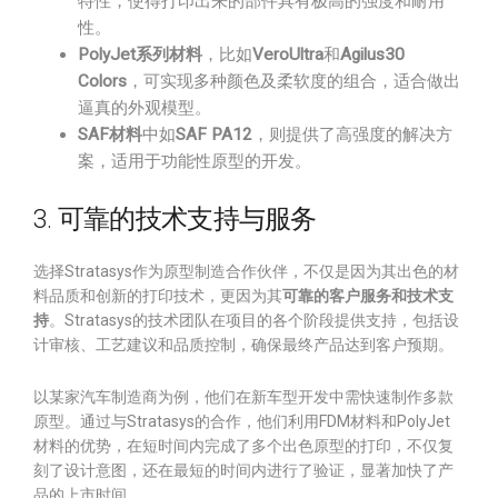
特性，使得打印出来的部件具有极高的强度和耐用
性。
PolyJet系列材料
，比如
VeroUltra
和
Agilus30
Colors
，可实现多种颜色及柔软度的组合，适合做出
逼真的外观模型。
SAF材料
中如
SAF PA12
，则提供了高强度的解决方
案，适用于功能性原型的开发。
3. 可靠的技术支持与服务
选择Stratasys作为原型制造合作伙伴，不仅是因为其出色的材
料品质和创新的打印技术，更因为其
可靠的客户服务和技术支
持
。Stratasys的技术团队在项目的各个阶段提供支持，包括设
计审核、工艺建议和品质控制，确保最终产品达到客户预期。
以某家汽车制造商为例，他们在新车型开发中需快速制作多款
原型。通过与Stratasys的合作，他们利用FDM材料和PolyJet
材料的优势，在短时间内完成了多个出色原型的打印，不仅复
刻了设计意图，还在最短的时间内进行了验证，显著加快了产
品的上市时间。