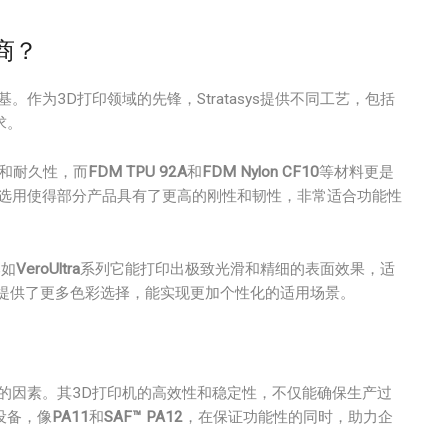
产商？
基。作为3D打印领域的先锋，Stratasys提供不同工艺，包括
求。
和耐久性，而
FDM TPU 92A
和
FDM Nylon CF10
等材料更是
的选用使得部分产品具有了更高的刚性和韧性，非常适合功能性
比如
VeroUltra
系列它能打印出极致光滑和精细的表面效果，适
提供了更多色彩选择，能实现更加个性化的适用场景。
忽视的因素。其3D打印机的高效性和稳定性，不仅能确保生产过
设备，像
PA11
和
SAF™ PA12
，在保证功能性的同时，助力企