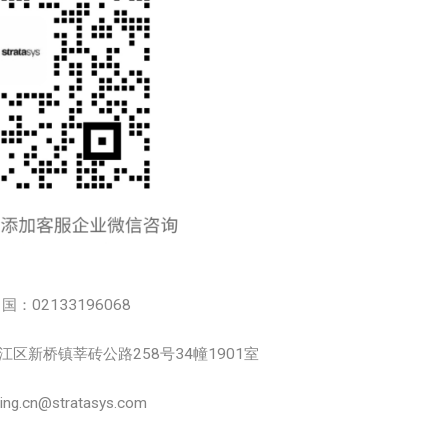
中国：02133196068
市松江区新桥镇莘砖公路258号34幢1901室
.cn@stratasys.com