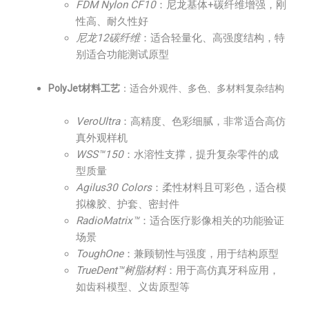
FDM Nylon CF10
：尼龙基体+碳纤维增强，刚
性高、耐久性好
尼龙12碳纤维
：适合轻量化、高强度结构，特
别适合功能测试原型
PolyJet材料工艺
：适合外观件、多色、多材料复杂结构
VeroUltra
：高精度、色彩细腻，非常适合高仿
真外观样机
WSS™150
：水溶性支撑，提升复杂零件的成
型质量
Agilus30 Colors
：柔性材料且可彩色，适合模
拟橡胶、护套、密封件
RadioMatrix™
：适合医疗影像相关的功能验证
场景
ToughOne
：兼顾韧性与强度，用于结构原型
TrueDent™树脂材料
：用于高仿真牙科应用，
如齿科模型、义齿原型等