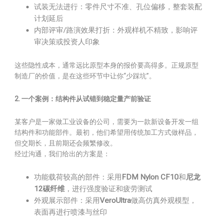
试装无法进行：零件尺寸不准、孔位偏移，整套装配
计划延后
内部评审/路演效果打折：外观样机不精致，影响评
审决策或投资人印象
这些隐性成本，通常远比原型本身的报价要高得多。正规原型
制造厂的价值，是在这些环节中让你“少踩坑”。
2. 一个案例：结构件从试错到稳定量产前验证
某客户是一家做工业设备的公司，需要为一款新设备开发一组
结构件和功能部件。最初，他们希望用传统加工方式做样品，
但交期长，且前期还会频繁修改。
经过沟通，我们给出的方案是：
功能载荷较高的部件：采用
FDM Nylon CF10
和
尼龙
12碳纤维
，进行强度验证和疲劳测试
外观展示部件：采用
VeroUltra
做高仿真外观模型，
表面再进行喷漆与丝印