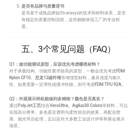
是否有品牌与质量背书
是否基于成熟品牌如Stratasys的技术和材料体系，是否
有稳定的质量控制流程，这些都能体现工厂的专业程
度。
五、3个常见问题（FAQ）
Q1：做功能测试原型，应该优先考虑哪类材料？
对于承载结构、功能性要求较高的原型，一般会优先考虑
FDM
Nylon CF10、尼龙12碳纤维
等增强型材料，兼具强度与耐久
性。如果需要一定弹性或缓冲性能，则可考虑
FDM TPU 92A
。
Q2：外观展示样机能做到多精细？颜色是否真实？
通过
PolyJet工艺
结合
VeroUltra、Agilus30 Colors
等材料，可以
实现高分辨率、多色甚至透明与柔性组合的效果，再配合喷
漆、抛光等后处理，足以应对大多数工业设计评审和展会展示
场景。