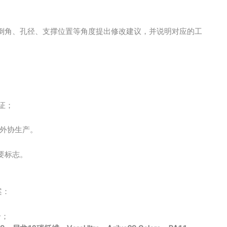
倒角、孔径、支撑位置等角度提出修改建议，并说明对应的工
验证；
外协生产。
要标志。
案：
合；