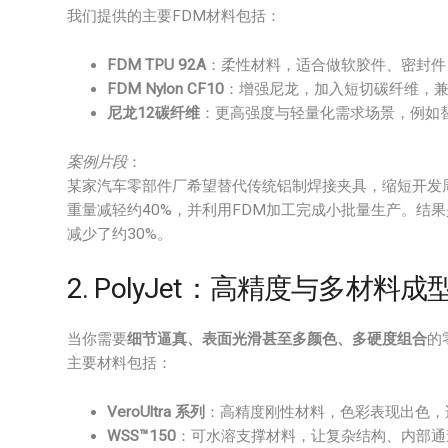
我们提供的主要FDM材料包括：
FDM TPU 92A
：柔性材料，适合做软胶件、密封件
FDM Nylon CF10
：增强尼龙，加入短切碳纤维，
尼龙12碳纤维
：更高强度与轻量化需求场景，例如
案例片段
：
某家汽车零部件厂希望替代传统铝制焊接夹具，缩短开发
重量减轻约40%，并利用FDM加工完成小批量生产。结
减少了约30%。
2. PolyJet：高精度与多材料成
当你需要
细节逼真、表面光滑甚至多颜色、多硬度组合
的
主要材料包括：
VeroUltra 系列
：高精度刚性材料，色彩表现出色，
WSS™150
：可水溶支撑材料，让复杂结构、内部通