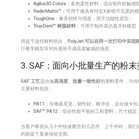
Agilus30 Colors
：多色柔性材料，适合制作软触感
RadioMatrix™
：可用于做具有特定X射线可见度的
ToughOne
：兼具韧性与强度，用于功能性原型；
TrueDent™ 树脂材料
：可用于制作高仿真牙科模型
得益于这些材料组合，
PolyJet 可以在同一次打印中
疗教学模型等对外观和手感高度敏感的场景。
3. SAF：面向小批量生产的粉
SAF 工艺
适合做
高强度、批量一致性好
的塑料零件，与传
主要材料包括：
PA11
：生物基尼龙，韧性好、耐冲击，适合做卡扣
SAF™ PA12
：综合性能平衡的工程塑料，尺寸稳定
当客户希望从几十件快速爬升到几百件、上千件时，我们
的前提下显著缩短交期。