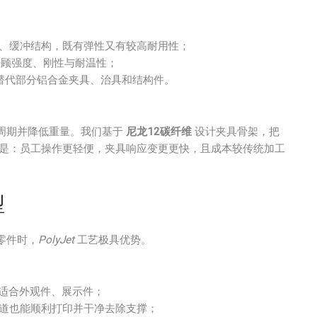
、缓冲结构，既有弹性又有较高耐用性；
兼顾强度、刚性与耐温性；
替代部分铝合金夹具、治具和结构件。
周期并降低重量。我们基于
尼龙12碳纤维
设计夹具骨架，把
果是：员工操作更轻便，夹具响应变更更快，且成本较传统加工
型
零件时，
PolyJet
工艺极具优势。
适合外观件、展示件；
道也能顺利打印并干净去除支撑；