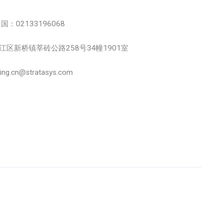
中国：02133196068
市松江区新桥镇莘砖公路258号34幢1901室
.cn@stratasys.com