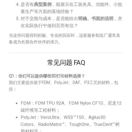
是否有
典型案例
，能展示在工装夹具、功能件、小批
量生产等方面的落地经验？
对于交期与成本，是否能给出
明确、书面的说明
，并
在实际执行中做到言而有信？
当这些问题得到积极、专业的回应时，这家服务制造厂通常具
备成为长期合作伙伴的潜力。
常见问题 FAQ
Q1：你们可以提供哪些3D打印材料选择？
我们主要提供基于FDM、PolyJet、SAF、P3工艺的材料，包
括：
FDM：FDM TPU 92A、FDM Nylon CF10、尼龙12
碳纤维等工程材料；
PolyJet：VeroUltra、WSS™150、Agilus30
Colors、RadioMatrix™、ToughOne、TrueDent™树
脂材料等；