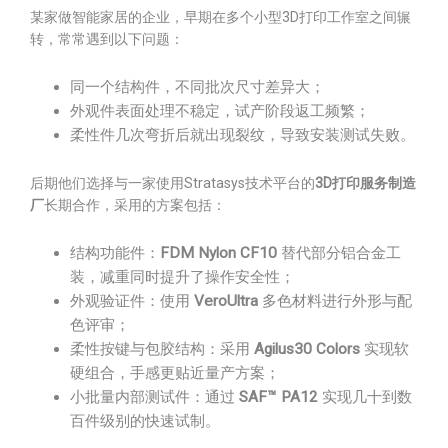
某家做智能家居的企业，早期在多个小型3D打印工作室之间辗
转，常常遇到以下问题：
同一个结构件，不同批次尺寸差异大；
外观件表面处理不稳定，试产阶段返工频繁；
柔性件几次弯折后就出现裂纹，导致安装测试失败。
后期他们选择与一家使用Stratasys技术平台的
3D打印服务制造
厂
长期合作，采用的方案包括：
结构功能件：
FDM Nylon CF10
替代部分铝合金工
装，减重同时提升了操作安全性；
外观验证件：使用
VeroUltra
多色材料进行外形与配
色评审；
柔性按键与包胶结构：采用
Agilus30 Colors
实现软
硬组合，手感更贴近量产方案；
小批量内部测试件：通过
SAF™ PA12
实现几十到数
百件级别的快速试制。