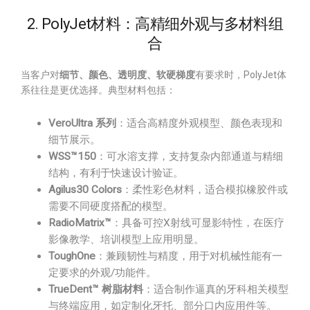
2. PolyJet材料：高精细外观与多材料组
合
当客户对
细节、颜色、透明度、软硬梯度
有要求时，PolyJet体
系往往是更优选择。典型材料包括：
VeroUltra 系列
：适合高精度外观模型、颜色表现和
细节展示。
WSS™150
：可水溶支撑，支持复杂内部通道与精细
结构，有利于快速设计验证。
Agilus30 Colors
：柔性彩色材料，适合模拟橡胶件或
需要不同硬度搭配的模型。
RadioMatrix™
：具备可控X射线可显影特性，在医疗
影像教学、培训模型上应用明显。
ToughOne
：兼顾韧性与精度，用于对机械性能有一
定要求的外观/功能件。
TrueDent™ 树脂材料
：适合制作逼真的牙科相关模型
与终端应用，如定制化牙托、部分口内应用件等。