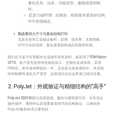
量化夹具、治具、功能原型，兼顾强度和刚
性。
尼龙12碳纤维
：在耐热、刚度要求更高的结构
件中表现稳定。
熟练掌控大尺寸与复杂结构打印
尤其在使用工业级设备时，层厚、填充率、支撑策略、
打印方向的选择，都会显著影响成品性能和外观。
我们在为某汽车零配件企业做车间夹具时，就采用了
FDM Nylon
CF10
。客户原先使用传统铣削加工，交期长且成本高；采用
FDM后，单件成本降低近一半，且在多次装夹测试中，夹具刚
性和耐磨性满足生产需求，这类项目往往会带来口碑式传播。
2. PolyJet：外观验证与精细结构的“高手”
PolyJet 3D打印
因为层厚更细、颜色与透明度可控，非常适合
做外观件、透明件以及需要复杂细节的结构验证。口碑好的
PolyJet服务标准主要包括：