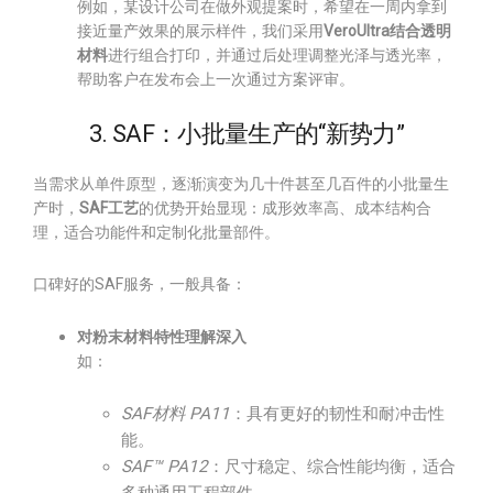
例如，某设计公司在做外观提案时，希望在一周内拿到
接近量产效果的展示样件，我们采用
VeroUltra结合透明
材料
进行组合打印，并通过后处理调整光泽与透光率，
帮助客户在发布会上一次通过方案评审。
3. SAF：小批量生产的“新势力”
当需求从单件原型，逐渐演变为几十件甚至几百件的小批量生
产时，
SAF工艺
的优势开始显现：成形效率高、成本结构合
理，适合功能件和定制化批量部件。
口碑好的SAF服务，一般具备：
对粉末材料特性理解深入
如：
SAF材料 PA11
：具有更好的韧性和耐冲击性
能。
SAF™ PA12
：尺寸稳定、综合性能均衡，适合