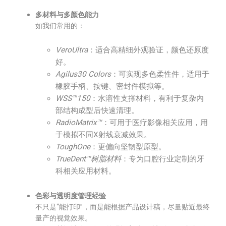
多材料与多颜色能力
如我们常用的：
VeroUltra
：适合高精细外观验证，颜色还原度
好。
Agilus30 Colors
：可实现多色柔性件，适用于
橡胶手柄、按键、密封件模拟等。
WSS™150
：水溶性支撑材料，有利于复杂内
部结构成型后快速清理。
RadioMatrix™
：可用于医疗影像相关应用，用
于模拟不同X射线衰减效果。
ToughOne
：更偏向坚韧型原型。
TrueDent™树脂材料
：专为口腔行业定制的牙
科相关应用材料。
色彩与透明度管理经验
不只是“能打印”，而是能根据产品设计稿，尽量贴近最终
量产的视觉效果。