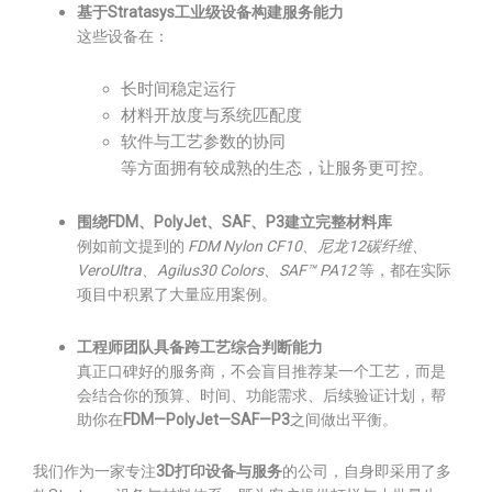
基于Stratasys工业级设备构建服务能力
这些设备在：
长时间稳定运行
材料开放度与系统匹配度
软件与工艺参数的协同
等方面拥有较成熟的生态，让服务更可控。
围绕FDM、PolyJet、SAF、P3建立完整材料库
例如前文提到的
FDM Nylon CF10、尼龙12碳纤维、
VeroUltra、Agilus30 Colors、SAF™ PA12
等，都在实际
项目中积累了大量应用案例。
工程师团队具备跨工艺综合判断能力
真正口碑好的服务商，不会盲目推荐某一个工艺，而是
会结合你的预算、时间、功能需求、后续验证计划，帮
助你在
FDM—PolyJet—SAF—P3
之间做出平衡。
我们作为一家专注
3D打印设备与服务
的公司，自身即采用了多